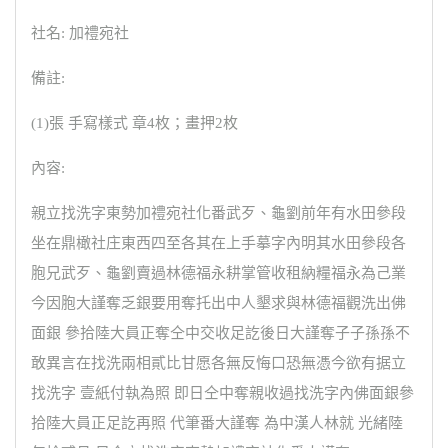
社名: 加禮宛社
備註:
(1)張 手寫樣式 章4枚；畫押2枚
內容:
親立找洗字東勢加禮宛社化番武歹、龜劉前年有水田參段
坐在鼎橄社庄東西四至各其在上手摹字內明其水田參段各
胞兄武歹、龜劉賣過林德福永耕掌管收租納糧福永為己業
今因胞大謹奪乏銀要用奪托出中人墾求與林德福觀洗出佛
面銀 參拾陸大員正奪仝中交收足訖後日大謹奪子子孫孫不
敢異言在找洗兩相貳比甘愿各無反悔口恐無憑今欲有据立
找洗字 壹紙付執為照 即日仝中奪親收過找洗字內佛面銀參
拾陸大員正足訖再照 代筆番大謹奪 為中漢人林就 光緒陸