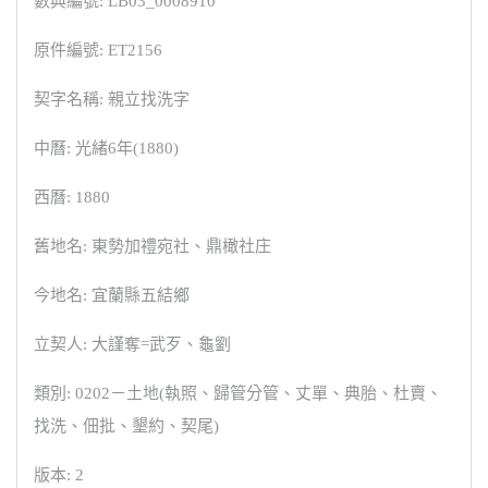
數典編號: LB03_0008910
原件編號: ET2156
契字名稱: 親立找洗字
中曆: 光緒6年(1880)
西曆: 1880
舊地名: 東勢加禮宛社、鼎橄社庄
今地名: 宜蘭縣五結鄉
立契人: 大謹奪=武歹、龜劉
類別: 0202－土地(執照、歸管分管、丈單、典胎、杜賣、
找洗、佃批、墾約、契尾)
版本: 2