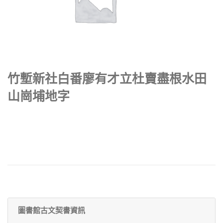
竹塹新社白番廖有才立杜賣盡根水田
山崗埔地字
圖書館古文契書資訊