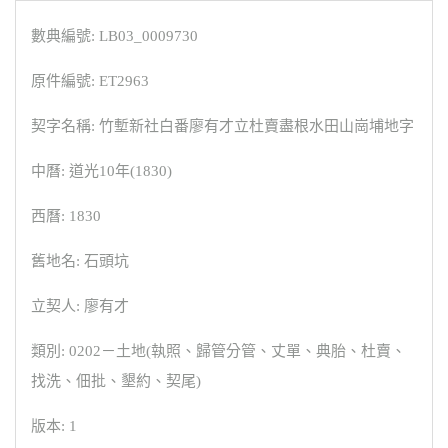
數典編號: LB03_0009730
原件編號: ET2963
契字名稱: 竹塹新社白番廖有才立杜賣盡根水田山崗埔地字
中曆: 道光10年(1830)
西曆: 1830
舊地名: 石頭坑
立契人: 廖有才
類別: 0202－土地(執照、歸管分管、丈單、典胎、杜賣、
找洗、佃批、墾約、契尾)
版本: 1