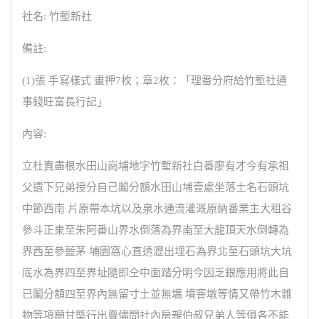
社名: 竹塹新社
備註:
(1)張 手寫樣式 畫押7枚；章2枚：「理番分府給竹塹社通
事錢旺富長行記」
內容:
立杜賣盡根水田山崗埔地字竹塹新社白番廖有才今有承祖
父遺下兄弟授分自己鬮分額水田山埔壹處坐落土名石頭坑
中節西南 片原帶本坑以及泉水通流灌溉原納番業主大租谷
參斗正東至朱阿番山界水倒落為界南至大龍頂天水倒轉為
界西至參藍茅 埔園窩心直透瀝出埋石為界北至石頭坑大坑
底水為界四至界址隨即仝中面踏分明今因乏銀應用將此自
已鬮分額四至界內無留寸土並無壙 墳窨墩等情又帶竹木雜
物等項願甘槩行出賣儘問社內房親伯叔兄弟人等俱各不能