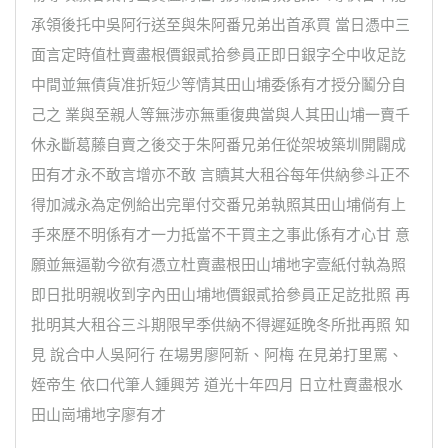
承領後托中吳阿行送至與朱阿番兄弟出首承買 當日憑中三
面言定時值杜賣盡根價銀貳拾參員正即日銀字仝中收足訖
中間並無債貨准折短少等情其田山埔委係有才授分鬮分自
己之 業與至親人等無涉亦無重復典當與人其田山埔一賣千
休永斷葛藤自賣之後交于朱阿番兄弟任從架坡築圳開闢成
田有才永不敢言增亦不敢 言贖其大租谷每年供納參斗正不
得加減永為定例給出完單付交番兄弟執照其田山埔倘有上
手來歷不明係有才一力抵當不干買主之事此係有才心甘 意
願並無逼勒今欲有憑立杜賣盡根田山埔地字壹紙付執為照
即日批明親收到字內田山埔地價銀貳拾參員正足訖批照 再
批明其大租谷三斗期限早季供納不得遲延晚冬所批再照 知
見 說合中人吳阿行 在場男廖阿新、阿梅 在見弟打里罵、
姪帝生 依口代筆人鍾興芳 道光十年四月 日立杜賣盡根水
田山崗埔地字廖有才