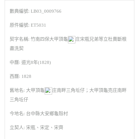
數典編號: LB03_0009766
原件編號: ET5031
契字名稱: 竹南四保大甲頂龜
庄宋瓶兄弟等立杜賣斷根
盡洗契
中曆: 道光8年(1828)
西曆: 1828
舊地名: 大甲頂龜
庄南畔三角坵仔；大甲頂龜売庄南畔
三角坵仔
今地名: 台中縣大安鄉龜殼村
立契人: 宋瓶、宋定、宋齊