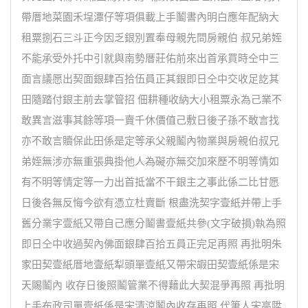
帶厝地菜園禾埕潭仔等項俱載上手鬮書內明白應年配納大
租粟捌石三斗正今因乏銀別置奉母親先問房親伯 叔兄弟姪
不能承受外托中引就與南勢厝莊佑前來出首承買時仝中三
面言議愿出契面銀肆百拾伍員正其銀即日仝中交收足訖其
田隨踏付銀主前去掌管招 佃耕種收納大小租粟永為己業不
敢異言滋事其餘等項一賣千休價值己敷日後子孫不敢言找
亦不敢言贖保此田係是定等承父親鬮內物業與房親伯叔兄
弟姪無涉亦無重張典掛他人為礙亦無交加來歷不明等情如
有不明等情定等一力出首抵當不干銀主之事此係二比甘愿
日後各無反悔今欲有憑立杜賣斷 根盡洗契字壹紙并帶上手
舊分業字壹紙又帶自己應分鬮書壹紙共參(文字破損)執為照
即日仝中收過契內佛面銀肆百拾五員正完足再照 再批明朱
家田契壹紙厝地壹紙犁頭單壹紙又帶宋嘏田契壹紙係是宋
天賜鬮內 收存日後照鬮管業不得藉此大契混爭再照 再批明
上手布政司單壹紙係是宋清涼鬮內收存再照 代筆人宋高陞