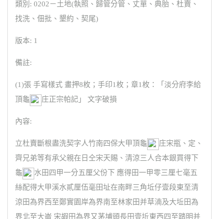
類別: 0202－土地(執照、歸管分管、丈單、典胎、杜賣、
找洗、佃批、墾約、契尾)
版本: 1
備註:
(1)張 手寫樣式 畫押8枚；手印1枚；章1枚：「淡分府李給
頂龜
庄正宗帕記」 文字破損
內容:
立杜賣斷根盡洗契字人竹南四保大甲頂龜
庄宋瓶、定、
齊兄弟等有承父親在日仝宋天賜、清涼三人合本銀買得下
龜
水田四甲一分五厘父份下 應得田一甲零三厘七毫五
絲配得大甲溪水貳厘伍毫田址在南畔三角坵仔壹段東至清
涼田為界西至鄭實園岸為界南至林家田并草湳及大坵田為
界北至大崙 宋嘏田為界又茅埔頭長田壹坵東西四至踏明并