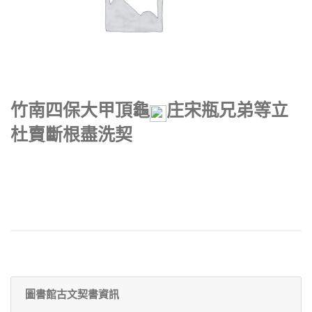
竹南四保大甲頂龜
庄宋瓶兄弟等立
杜賣斷根盡洗契
圖書館古文契書資訊