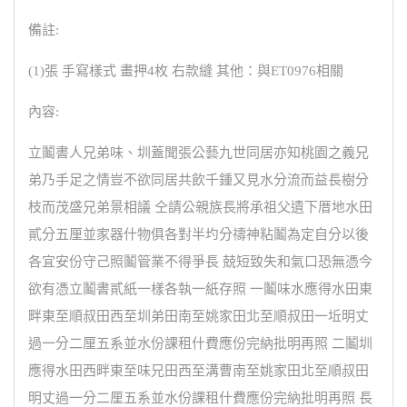
備註:
(1)張 手寫樣式 畫押4枚 右款縫 其他：與ET0976相關
內容:
立鬮書人兄弟味、圳蓋聞張公藝九世同居亦知桃園之義兄
弟乃手足之情豈不欲同居共飲千鍾又見水分流而益長樹分
枝而茂盛兄弟景相議 仝請公親族長將承祖父遺下厝地水田
貳分五厘並家器什物俱各對半圴分禱神粘鬮為定自分以後
各宜安份守己照鬮管業不得爭長 兢短致失和氣口恐無憑今
欲有憑立鬮書貳紙一樣各執一紙存照 一鬮味水應得水田東
畔東至順叔田西至圳弟田南至姚家田北至順叔田一坵明丈
過一分二厘五系並水份課租什費應份完納批明再照 二鬮圳
應得水田西畔東至味兄田西至溝曹南至姚家田北至順叔田
明丈過一分二厘五系並水份課租什費應份完納批明再照 長