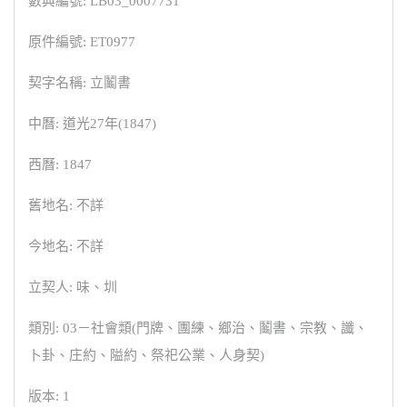
數典編號: LB03_0007731
原件編號: ET0977
契字名稱: 立鬮書
中曆: 道光27年(1847)
西曆: 1847
舊地名: 不詳
今地名: 不詳
立契人: 味、圳
類別: 03－社會類(門牌、團練、鄉治、鬮書、宗教、讖、
卜卦、庄約、隘約、祭祀公業、人身契)
版本: 1