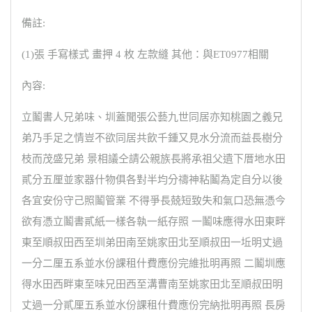
備註:
(1)張 手寫樣式 畫押 4 枚 左款縫 其他：與ET0977相關
內容:
立鬮書人兄弟味、圳蓋聞張公藝九世同居亦知桃園之義兄
弟乃手足之情豈不欲同居共飲千鍾又見水分流而益長樹分
枝而茂盛兄弟 景相議仝請公親族長將承祖父遺下厝地水田
貳分五厘並家器什物俱各對半均分禱神粘鬮為定自分以後
各宜安份守己照鬮管業 不得爭長兢短致失和氣口恐無憑今
欲有憑立鬮書貳紙一樣各執一紙存照 一鬮味應得水田東畔
東至順叔田西至圳弟田南至姚家田北至順叔田一坵明丈過
一分二厘五系並水份課租什費應份完維批明再照 二鬮圳應
得水田西畔東至味兄田西至溝曹南至姚家田北至順叔田明
丈過一分貳厘五系並水份課租什費應份完納批明再照 長房