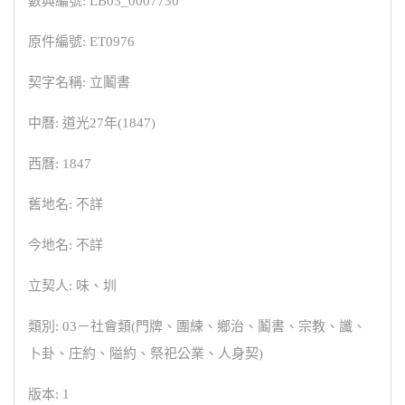
數典編號: LB03_0007730
原件編號: ET0976
契字名稱: 立鬮書
中曆: 道光27年(1847)
西曆: 1847
舊地名: 不詳
今地名: 不詳
立契人: 味、圳
類別: 03－社會類(門牌、團練、鄉治、鬮書、宗教、讖、
卜卦、庄約、隘約、祭祀公業、人身契)
版本: 1