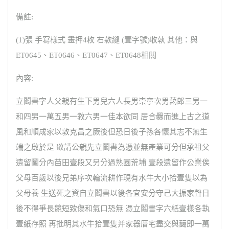
備註:
(1)張 手寫樣式 畫押4枚 右款縫 (壹字號)收執 其他：與
ET0645、ET0646、ET0647、ET0648相關
內容:
立鬮書字人父親有生下男兒六人長男崇寧次男藹郎三男一
和四男一萬五男一教六男一佳本欲同 居合爨而進上古之道
風和順成家以敦克昌之厥後但恐日後子孫各懷其志不無生
端之啟於是 敬請公親先立鬮書為憑並無產業可分但承祖父
遺留鬮分內苗田壹段又另分過熟園荒埔 壹段遺留作公業俟
父母百歲以後兄弟序次輪流耕作現有水牛大小拾壹隻以為
父母養 生送死之資自立鬮書以後各宜安分守己大振家聲日
後不得爭長競短致傷和氣口恐無 憑立鬮書字六紙壹樣各執
壹紙存照 再批明其水牛拾壹隻并家器厝宅盡交與藹即一萬