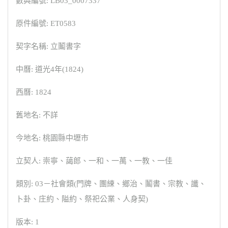
數典編號: LB03_0007337
原件編號: ET0583
契字名稱: 立鬮書字
中曆: 道光4年(1824)
西曆: 1824
舊地名: 不詳
今地名: 桃園縣中壢市
立契人: 崇寧、藹郎、一和、一萬、一教、一佳
類別: 03－社會類(門牌、團練、鄉治、鬮書、宗教、讖、
卜卦、庄約、隘約、祭祀公業、人身契)
版本: 1