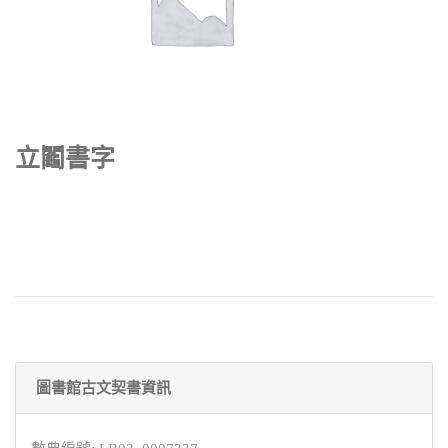
立鬮書字
圖書館古文契書資訊