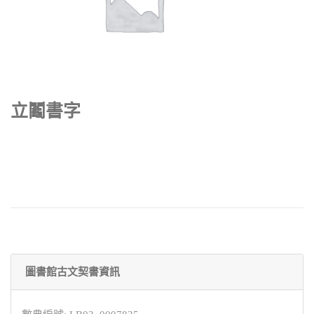
立鬮書字
圖書館古文契書資訊