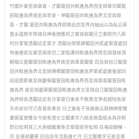
竹圍外東至與章喜、才鬮管田共毗連為界西至與章宗鬮管
田毗連為界南至與李安、坤鬮管田共毗連為界北至與章
喜、才鬮 管田共毗連為界即將此四至界內抽出以為私公蒸
嘗永遠歷年祭掃忌神香燈應祀之需其餘鬮分之業照作八房
均分掌管憑鬮拈定章才 憑鬮拈得第肆鬮田共貳處第壹處田
地後連貳坵東至與梁范二家陰溝圳毗連為界西至與章妹頂
朝福公嘗鬮管田毗連為界南至與章喜鬮管 田及與自己鬮管
田共毗連為界北至與傳標鬮管田毗連為界第貳處屋後第四
段田壹節東至與慶華鬮管田毗連為界西至與章喜鬮管田毗
連為界 南至與慶華鬮管田毗連為界北至與自己鬮管田毗連
為界經各憑鬮拈定各分掌管日後各不敢異言爭長兢短各安
天命安份守己各管各業自 分之後各子孫振振瓜瓞綿綿家聲
重振富貴雙全今欲有憑仝立鬮書字八紙各執壹紙永為存照
即日批明其三大房總鬮書係交章蔭收存批照 在場叔朝棟、
宗 在場弟慶華 同治柒年戊辰歲七月 日立鬮書字兄弟呂章