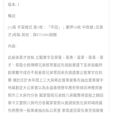
版本: 1
備註:
(1)張 手寫樣式 章1枚：「平田」；畫押10枚 中款縫 (呂章
才)收執 其他：與ET1086相關
內容:
此紙係章才收執 立鬮書字呂章窗、章勇、富章、章喜、章
才、章蔭仝姪傳標兄弟姪等蓋述先祖創置遺下宜承祖繼然
創業難守成亦不易爰是兄弟等因承先祖遺置公嘗業宇在枋
藔 塘肚庄於本年間上三大房將此嘗業爰集先抽出嘗業屋宇
地基劃定大公蒸嘗以為永遠香燈歷年應祀祭掃忌神應用後
照作三大房均分各 鬮掌管經兄弟姪八房鬮應得壹股之額田
業今又要照八房均分各鬮掌管是以爰請房族兄弟到場商議
先將應得一股業產抽出私公蒸嘗 業壹處田壹坵東至祖屋後