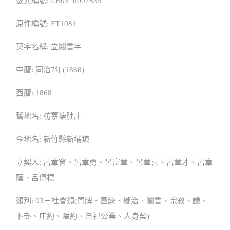
數典編號: LB03_0007835
原件編號: ET1081
契字名稱: 立鬮書字
中曆: 同治7年(1868)
西曆: 1868
舊地名: 枋藔塘肚庄
今地名: 新竹縣新埔鎮
立契人: 呂章窗、呂章勇、呂富章、呂章喜、呂章才、呂章
蔭、呂傳標
類別: 03－社會類(門牌、團練、鄉治、鬮書、宗教、讖、
卜卦、庄約、隘約、祭祀公業、人身契)