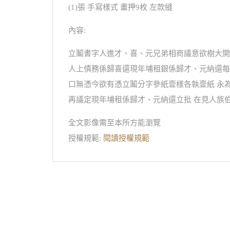
(1)張 手寫樣式 畫押9枚 左款縫
內容:
立鬮書字人進才、喜、元兄弟相商議意欲樹大開
人上債務係歸喜還現年埔租銀係歸才、元納還每
口無憑今欲有憑立鬮分字參紙壹樣各執壹紙 永
再議定現年埔租係歸才、元納還立批 在見人族
全文影像需至本所方能瀏覽
授權規範:
閱讀授權規範