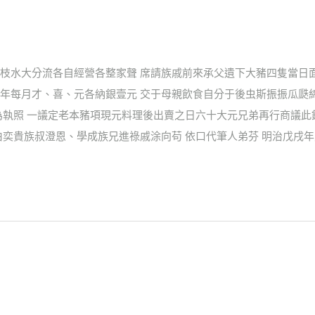
枝水大分流各自經營各整家聲 席請族戚前來承父遺下大豬四隻當日
年每月才、喜、元各納銀壹元 交于母親飲食自分于後虫斯振振瓜瓞
為執照 一議定老本豬項現元料理後出賣之日六十大元兄弟再行商議此
伯奕貴族叔澄恩、學成族兄進祿戚涂向苟 依口代筆人弟芬 明治戊戌年