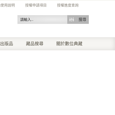
站使用說明
授權申請項目
授權進度查詢
搜尋
出版品
藏品搜尋
關於數位典藏