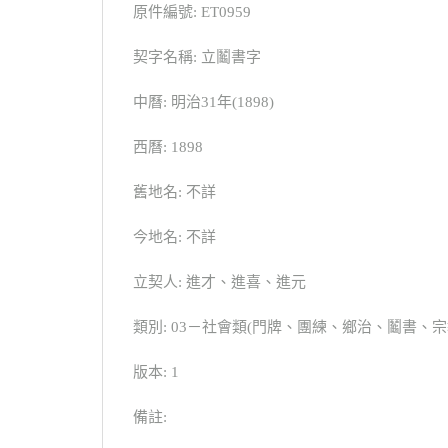
原件編號: ET0959
契字名稱: 立鬮書字
中曆: 明治31年(1898)
西曆: 1898
舊地名: 不詳
今地名: 不詳
立契人: 進才、進喜、進元
類別: 03－社會類(門牌、團練、鄉治、鬮書
版本: 1
備註: