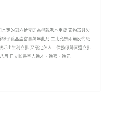
面言定的銀六拾元即為母親老本用費 家物器具欠
綿綿子孫昌盛富貴萬年此乃 二比允愿兩無反悔恐
銀乏出生利立批 又議定欠人上債務係歸喜還立批
八月 日立鬮書字人進才、進喜、進元