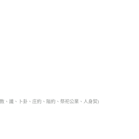
、宗教、讖、卜卦、庄約、隘約、祭祀公業、人身契)