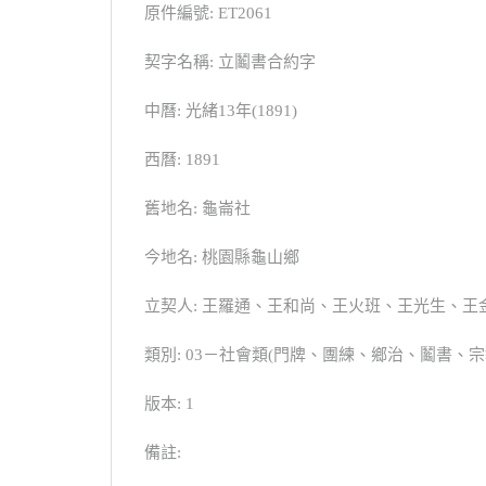
原件編號: ET2061
契字名稱: 立鬮書合約字
中曆: 光緒13年(1891)
西曆: 1891
舊地名: 龜崙社
今地名: 桃園縣龜山鄉
立契人: 王羅通、王和尚、王火班、王光生、王
類別: 03－社會類(門牌、團練、鄉治、鬮書
版本: 1
備註: