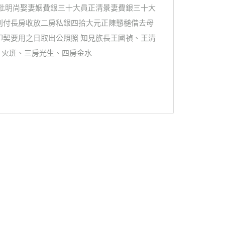
一批明尚娶妻姻費銀三十大員正清景妻費銀三十大
利付長房收放二房私銀四拾大元正陳戇槌借去母
印契要用之日取出公照照 知見族長王國禎、王清
、火班、三房光生、四房金水