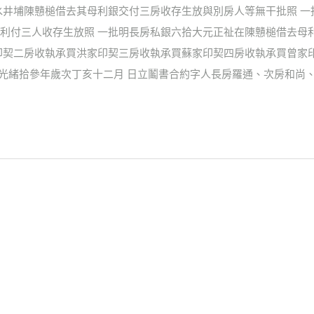
水井埔陳戇槌借去其母利銀交付三房收存生放與別房人等無干批照 
利付三人收存生放照 一批明長房私銀六拾大元正祉在陳戇槌借去母
印契二房收執承買洪家印契三房收執承買蘇家印契四房收執承買曾家
再 光緒拾參年歲次丁亥十二月 日立鬮書合約字人長房羅通、次房和尚