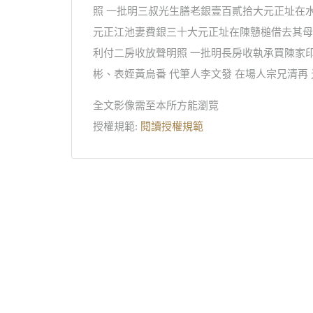
照 一批明三叔光生膳老銀壹百貳拾大元正址在
元正江池妻費銀三十大元正址在陳戇槌借去其母
利付二房收放聲明照 一批明長房收執承買陳家
彬、表姪黃烏番 代筆人李文發 在場人宗兄清
全文影像需至本所方能瀏覽
授權規範:
閱讀授權規範