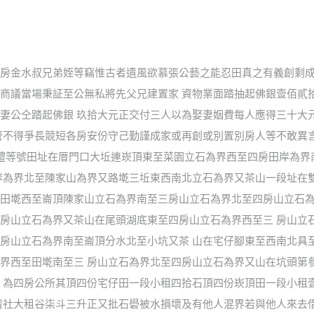
房金水叔兄弟姪等竊惟古者遺風欲慕張公藝之能忍田真之有義創剩成
商議當場秉証至公無私將先父兄建置家 資物業面踏抽起佛銀壹佰貳
妻公仝踏起佛銀 玖拾大元正交付三人以為娶妻姻費每人應得三十大
管不得爭長競短各房安份守己勤謹成家或再創或別置別房人等不敢異
鬮禮等號田址在厝門口大坵連崁頂東至菜園立石為界西至四房田岸為
岸為界北至陳家山為界又路墘三坵東西南北立石為界又茶山一段址在
田墘西至崙頂陳家山立石為界南至三房山立石為界北至四房山立石為
房山立石為界又茶山在尾頭湖底東至四房山立石為界西至三 房山立
房山立石為界南至崙頂分水北至小坑又茶 山在宅仔腳東至西南北具
界西至田墘南至三 房山立石為界北至四房山立石為界又山在坑頭第
 為四房公所其頂四份宅仔田一段小租四拾石頂四份崁頂田一段小租
崙社大租谷柒斗三升正又批石礐被水損壞及有他人混界若與他人來去