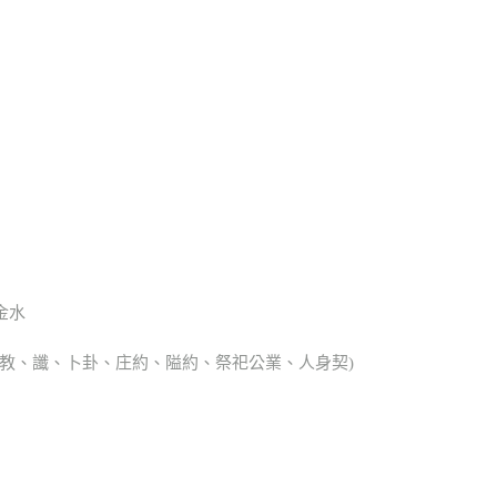
金水
、宗教、讖、卜卦、庄約、隘約、祭祀公業、人身契)