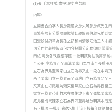
(1)張 手寫樣式 畫押10枚 右款縫
內容:
立鬮書合約字人長房羅通次房火班參房叔光生四
事繁多欲其分爨隨即邀請姻親族長伯叔兄弟到家
田壹段付錦章為長孫之額和尚清景江池三人未娶
切分作仁義禮智四份均分拈鬮分定務須照 鬮掌
四紙 每房各執壹紙存照 一批明貳房拈執第參
至公田 岸為界西至旱溝陳家山為界南至長房田
立石為界北至陳家山立石為界又山一段在中埒頂
西至陳家山立石為界南至四房山立石為界北至三
又茶山在埒尾坵坑頭東至陳家山立石為界西至三
家立石為界茶山竹木在厝後坡下東至崙墘陳家為
底北至崙墘陳家立石為界四至界址分明其本厝定
石正批照 一批明溪陂水圳上流下接每年應納龜