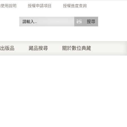
站使用說明
授權申請項目
授權進度查詢
搜尋
出版品
藏品搜尋
關於數位典藏