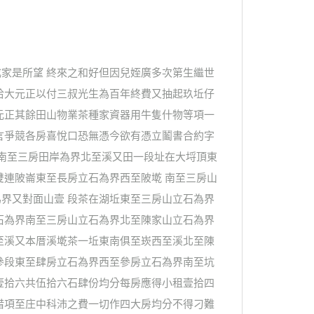
家是所望 終來之和好但因兒姪廣多次第生繼世
拾大元正以付三叔光生為百年終費又抽起玖坵仔
元正其餘田山物業茶種家資器用牛隻什物等項一
言爭競各房喜悅口恐無憑今欲有憑立鬮書合約字
界南至三房田岸為界北至溪又田一段址在大埒頂東
雙連陂崙東至長房立石為界西至陂墘 南至三房山
界又對面山壹 段茶在湖坵東至三房山立石為界
石為界南至三房山立石為界北至陳家山立石為界
至溪又本厝溪墘茶一坵東南俱至崁西至溪北至陳
參段東至肆房立石為界西至參房立石為界南至坑
壹拾六共伍拾六石肆份均分每房應得小租壹拾四
借項至庄中科沛之費一切作四大房均分不得刁難