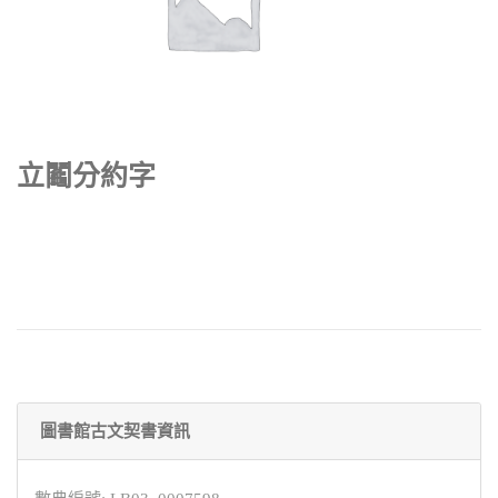
立鬮分約字
圖書館古文契書資訊