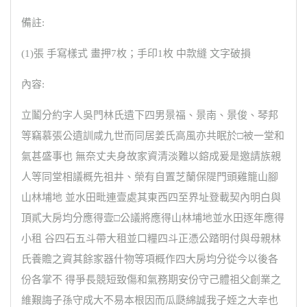
備註:
(1)張 手寫樣式 畫押7枚；手印1枚 中款縫 文字破損
內容:
立鬮分約字人吳門林氏遺下四男景福、景南、景俊、琴邦
等竊慕張公遺訓咸九世而同居姜氏高風亦共眠於□被一堂和
氣甚盛事也 無奈丈夫身故家資清淡難以鎔成爰是邀請族親
人等同堂相議概先祖井、榮有自置芝蘭保隄門頭雞籠山腳
山林埔地 並水田毗連壹處其東西四至界址登載契內明白與
頂貳大房均分應得壹□公議將應得山林埔地並水田逐年應得
小租 谷四石五斗帶大租並口糧四斗正憑公踏明付與母親林
氏養贍之資其餘家器什物等項概作四大房均分從今以後各
份各掌不 得爭長競短致傷和氣務期安份守己體祖父創業之
維艱誨子孫守成大不易本根因而瓜瓞綿誠我子姪之大幸也