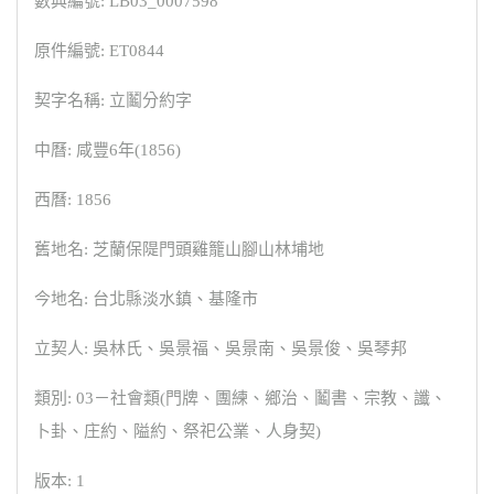
數典編號: LB03_0007598
原件編號: ET0844
契字名稱: 立鬮分約字
中曆: 咸豐6年(1856)
西曆: 1856
舊地名: 芝蘭保隄門頭雞籠山腳山林埔地
今地名: 台北縣淡水鎮、基隆市
立契人: 吳林氏、吳景福、吳景南、吳景俊、吳琴邦
類別: 03－社會類(門牌、團練、鄉治、鬮書、宗教、讖、
卜卦、庄約、隘約、祭祀公業、人身契)
版本: 1