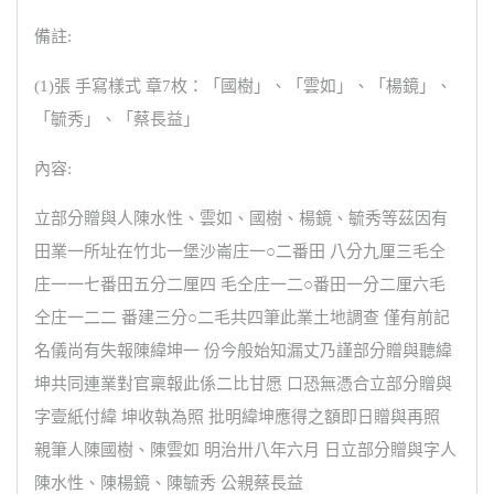
備註:
(1)張 手寫樣式 章7枚：「國樹」、「雲如」、「楊鏡」、
「毓秀」、「蔡長益」
內容:
立部分贈與人陳水性、雲如、國樹、楊鏡、毓秀等茲因有
田業一所址在竹北一堡沙崙庄一○二番田 八分九厘三毛仝
庄一一七番田五分二厘四 毛仝庄一二○番田一分二厘六毛
仝庄一二二 番建三分○二毛共四筆此業土地調查 僅有前記
名儀尚有失報陳緯坤一 份今般始知漏丈乃謹部分贈與聽緯
坤共同連業對官稟報此係二比甘愿 口恐無憑合立部分贈與
字壹紙付緯 坤收執為照 批明緯坤應得之額即日贈與再照
親筆人陳國樹、陳雲如 明治卅八年六月 日立部分贈與字人
陳水性、陳楊鏡、陳毓秀 公親蔡長益