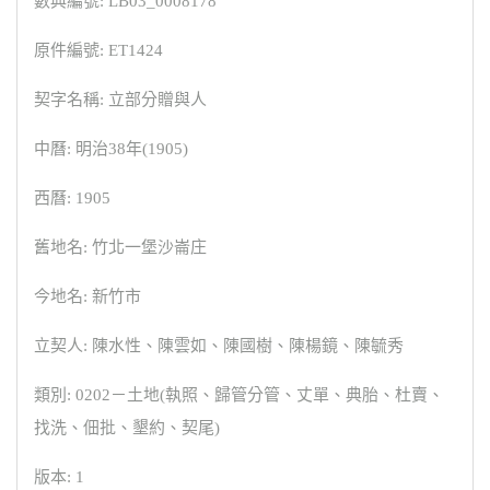
數典編號: LB03_0008178
原件編號: ET1424
契字名稱: 立部分贈與人
中曆: 明治38年(1905)
西曆: 1905
舊地名: 竹北一堡沙崙庄
今地名: 新竹市
立契人: 陳水性、陳雲如、陳國樹、陳楊鏡、陳毓秀
類別: 0202－土地(執照、歸管分管、丈單、典胎、杜賣、
找洗、佃批、墾約、契尾)
版本: 1