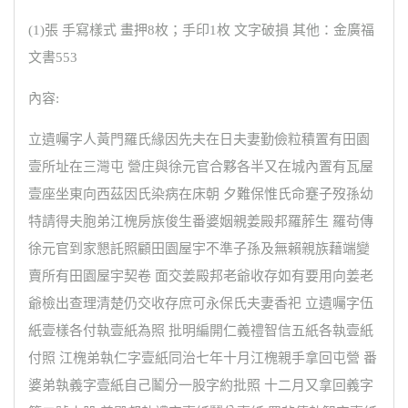
(1)張 手寫樣式 畫押8枚；手印1枚 文字破損 其他：金廣福
文書553
內容:
立遺囑字人黃門羅氏緣因先夫在日夫妻勤儉粒積置有田園
壹所址在三灣屯 營庄與徐元官合夥各半又在城內置有瓦屋
壹座坐東向西茲因氏染病在床朝 夕難保惟氏命蹇子歿孫幼
特請得夫胞弟江槐房族俊生番婆姻親姜殿邦羅葄生 羅茍傳
徐元官到家懇託照顧田園屋宇不準子孫及無賴親族藉端變
賣所有田園屋宇契卷 面交姜殿邦老爺收存如有要用向姜老
爺檢出查理清楚仍交收存庶可永保氏夫妻香祀 立遺囑字伍
紙壹樣各付執壹紙為照 批明編開仁義禮智信五紙各執壹紙
付照 江槐弟執仁字壹紙同治七年十月江槐親手拿回屯營 番
婆弟執義字壹紙自己鬮分一股字約批照 十二月又拿回義字