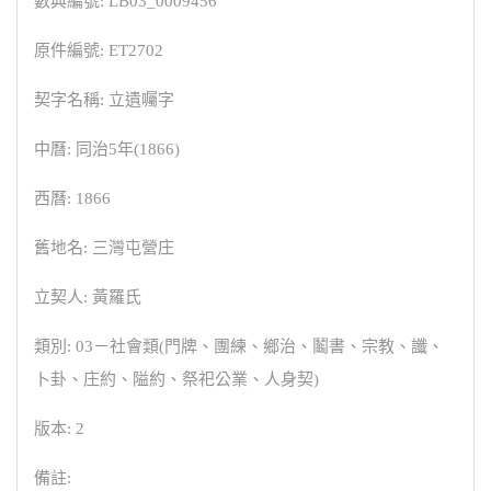
數典編號: LB03_0009456
原件編號: ET2702
契字名稱: 立遺囑字
中曆: 同治5年(1866)
西曆: 1866
舊地名: 三灣屯營庄
立契人: 黃羅氏
類別: 03－社會類(門牌、團練、鄉治、鬮書、宗教、讖、
卜卦、庄約、隘約、祭祀公業、人身契)
版本: 2
備註: