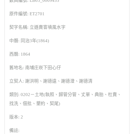
數典編號: LB03_0009455
原件編號: ET2701
契字名稱: 立遜賣窨墳風水字
中曆: 同治3年(1864)
西曆: 1864
舊地名: 南埔庄崁下田心仔
立契人: 謝洪明、謝德遠、謝德澄、謝德清
類別: 0202－土地(執照、歸管分管、丈單、典胎、杜賣、
找洗、佃批、墾約、契尾)
版本: 2
備註: