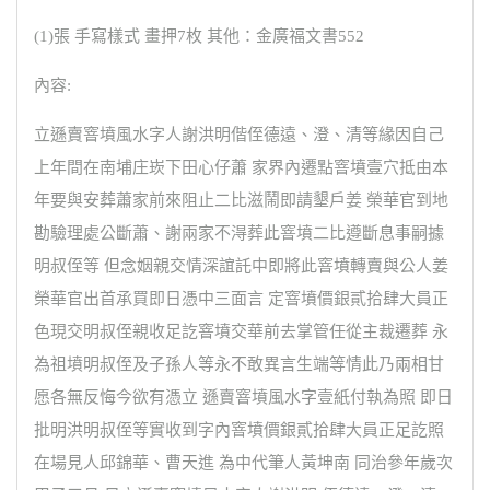
(1)張 手寫樣式 畫押7枚 其他：金廣福文書552
內容:
立遜賣窨墳風水字人謝洪明偕侄德遠、澄、清等緣因自己
上年間在南埔庄崁下田心仔蕭 家界內遷點窨墳壹穴抵由本
年要與安葬蕭家前來阻止二比滋鬧即請墾戶姜 榮華官到地
勘驗理處公斷蕭、謝兩家不淂葬此窨墳二比遵斷息事嗣據
明叔侄等 但念姻親交情深誼託中即將此窨墳轉賣與公人姜
榮華官出首承買即日憑中三面言 定窨墳價銀貳拾肆大員正
色現交明叔侄親收足訖窨墳交華前去掌管任從主裁遷葬 永
為祖墳明叔侄及子孫人等永不敢異言生端等情此乃兩相甘
愿各無反悔今欲有憑立 遜賣窨墳風水字壹紙付執為照 即日
批明洪明叔侄等實收到字內窨墳價銀貳拾肆大員正足訖照
在場見人邱錦華、曹天進 為中代筆人黃坤南 同治參年歲次