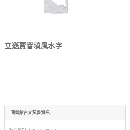
立遜賣窨墳風水字
圖書館古文契書資訊