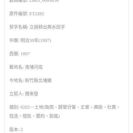
數典編號: LB03_0009036
原件編號: ET2282
契字名稱: 立過耕出典水田字
中曆: 明治30年(1897)
西曆: 1897
舊地名: 南埔河底
今地名: 新竹縣北埔鄉
立契人: 周來發
類別: 0202－土地(執照、歸管分管、丈單、典胎、杜賣、
找洗、佃批、墾約、契尾)
版本: 2