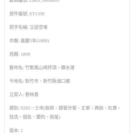
數典編號: LB03_0008093
原件編號: ET1339
契字名稱: 立送空堆
中曆: 嘉慶5年(1800)
西曆: 1800
舊地名: 竹塹鳳山崎抨頂、鹽水港
今地名: 新竹市、新竹縣湖口鄉
立契人: 黎林貴
類別: 0202－土地(執照、歸管分管、丈單、典胎、杜賣、
找洗、佃批、墾約、契尾)
版本: 1