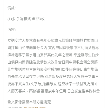
備註:
(1)張 手寫樣式 畫押3枚
內容:
立送空堆人黎林貴有先年公親諱元傑筵師埋葬於竹塹鳳山
崎抨頂山坐申向寅分金丙 寅丙申因葬後家中不利而父親再
擇地遷移于鹽水港山安葬其此先年之空地 幸逢羅琴生伯步
山偶見向問貴陳及此情欲求改作當日同中愿收盒儀全肩將
此空堆送付琴生伯前去安排成墳明俟後日進葬此舊空堆係
貴先前承父留存之 地與別房親及叔兄弟姪人等無干之事日
後亦不異言生(文字破損)無憑立 送空堆字一紙付執為照 中
人廖天喜叔、蔡脩觀 嘉慶庚申年伍月 日立送空推字黎林貴
全文影像需至本所方能瀏覽