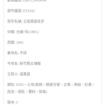
數典編號: LB03_0009096
原件編號: ET2342
契字名稱: 立退賣股底字
中曆: 光緒7年(1881)
西曆: 1881
舊地名: 不詳
今地名: 新竹縣北埔鄉
立契人: 溫萬昌
類別: 0202－土地(執照、歸管分管、丈單、典胎、杜賣、
找洗、佃批、墾約、契尾)
版本: 2