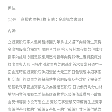
備註:
(1)張 手寫樣式 畫押3枚 其他：金廣福文書194
內容:
立退賣股底字人溫萬昌緣因先年承祖父遺下向蘇傳生買得
金廣福股底分額當年眾夥合共參 拾大股其章程條款俱載收
捐字內註明今因乏銀應用愿將昔年向得蘇傳生退買股底分
額出賣與人即 日托中引就賣與姜紹基出首承買當日憑中三
面言定時值退賣股底佛銀壹拾大元正即日色現經中銀字兩
相交清自經退賣之後將蘇傳生合夥股底及各款約字盡交姜
紹基收執掌管過簿換名永為姜紹基股底 日後倘有均分山林
埔地田業等項概為姜紹基應得物業以致價值萬貫昌不敢異
言反悔等情今欲有憑立退 賣股底字壹紙又帶蘇傳生退賣字
壹紙併帶收捐約字貳紙又帶加三約字貳紙計共陸紙付執為