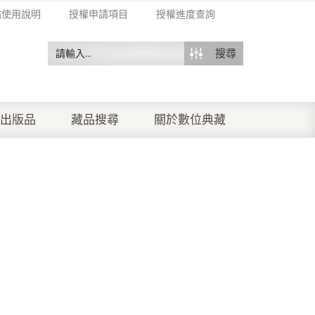
站使用說明
授權申請項目
授權進度查詢
搜尋
出版品
藏品搜尋
關於數位典藏