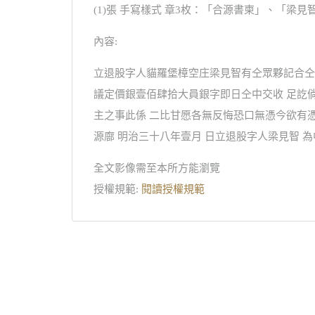
(1)張 手寫樣式 章3枚：「合源書柬」、「梁
內容:
立退股字人貓羅堡樟空庄梁見智有仝眾夥記合仝
議定價銀壹佰肆拾大員銀字即日仝中交收 足訖
主之事此係 二比甘愿各無反悔恐口無憑今欲有
源廍 明治三十八年壹月 日立退股字人梁見智 
全文影像需至本所方能瀏覽
授權規範:
閱讀授權規範