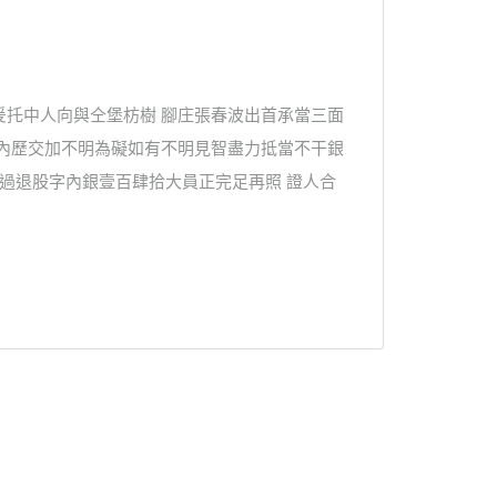
爰托中人向與仝堡枋樹 腳庄張春波出首承當三面
及內歷交加不明為礙如有不明見智盡力抵當不干銀
收過退股字內銀壹百肆拾大員正完足再照 證人合