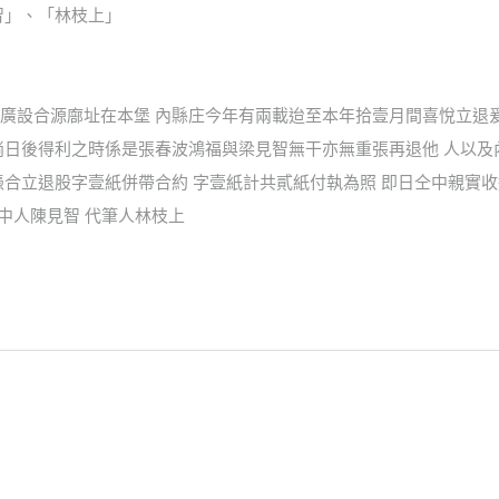
見智」、「林枝上」
廣設合源廍址在本堡 內縣庄今年有兩載迨至本年拾壹月間喜悅立退
倘日後得利之時係是張春波鴻福與梁見智無干亦無重張再退他 人以
憑合立退股字壹紙併帶合約 字壹紙計共貳紙付執為照 即日仝中親實
為中人陳見智 代筆人林枝上