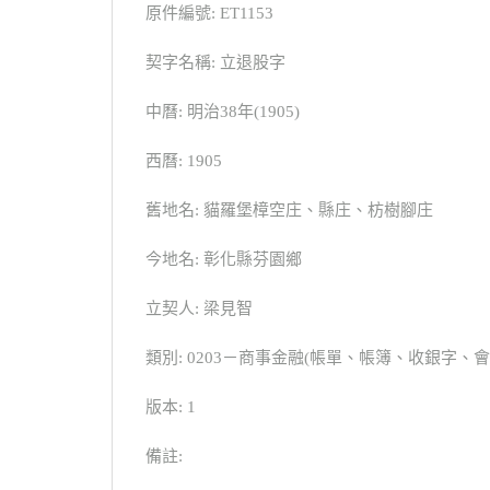
原件編號: ET1153
契字名稱: 立退股字
中曆: 明治38年(1905)
西曆: 1905
舊地名: 貓羅堡樟空庄、縣庄、枋樹腳庄
今地名: 彰化縣芬園鄉
立契人: 梁見智
類別: 0203－商事金融(帳單、帳簿、收銀字、
版本: 1
備註: