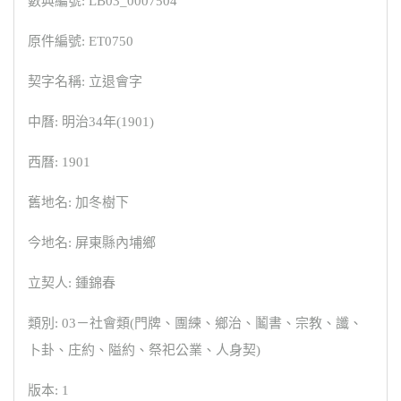
數典編號: LB03_0007504
原件編號: ET0750
契字名稱: 立退會字
中曆: 明治34年(1901)
西曆: 1901
舊地名: 加冬樹下
今地名: 屏東縣內埔鄉
立契人: 鍾錦春
類別: 03－社會類(門牌、團練、鄉治、鬮書、宗教、讖、
卜卦、庄約、隘約、祭祀公業、人身契)
版本: 1