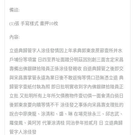
備註:
(1)張 手寫樣式 畫押10枚
內容:
立退典歸管字人涂佳發情因上年承典郭東泉蔗蔀壹所并水
戶埔份等項當 日四至界址面踏分明茲因別創三面言定宋昌
壽備出佛銀肆拾陸員正係涂佳發親收 自退典歸管之後即交
與宋昌壽掌管永遠為業日後不敢返悔等情口恐無憑立退 典
歸管字壹紙付執為照 即日批明實收到字內佛銀肆拾陸員正
立批 又批明所有上年所欠債務物件壹切俱一面會清白倘日
後郭東泉要向贖等情不干 涂佳發之事係向宋昌壽支理批的
說合中廖庚龍、涂清和、盛、琳 在場見徐永三、邱志武、
羅俊鳳、黃阿芳 代筆涂清桂 同治參年拾貳月 日 立退典歸
管字人涂佳發