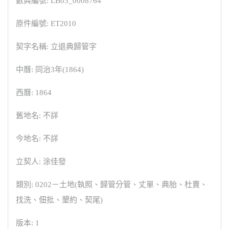
數典編號: LB03_0008764
原件編號: ET2010
契字名稱: 立退典歸管字
中曆: 同治3年(1864)
西曆: 1864
舊地名: 不詳
今地名: 不詳
立契人: 涂佳發
類別: 0202－土地(執照、歸管分管、丈單、典胎、杜賣、
找洗、佃批、墾約、契尾)
版本: 1