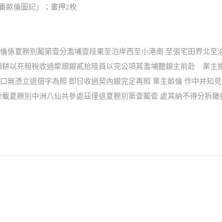
業戶番畝倫圖記」；畫押2枚
倫係夏朥別鬮第壹分濫埔壹段東至泊岸西至小港南 至張宅田界北至
頂耕以充租稅收過犂頭銀貳拾陸員以完公項其濫埔聽銀主前赴 業主
無憑立退佃字為照 即日收過契內銀完足再照 業主畝倫 作中并知見
登載夏朥別中洲八仙共參處茲僅退夏朥別第壹鬮壹 處其納不得分拆繳