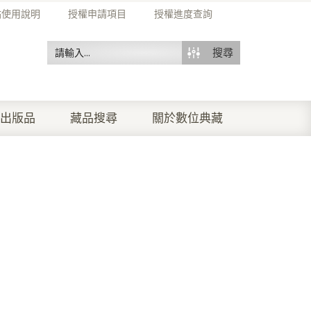
站使用說明
授權申請項目
授權進度查詢
搜尋
出版品
藏品搜尋
關於數位典藏