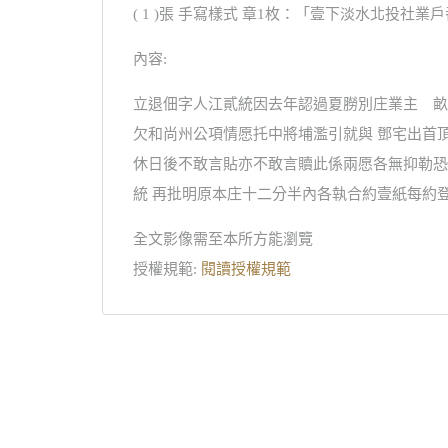
( 1 )張 手寫樣式 章1枚：「壹下淡水北投社
內容:
立退佃字人江貳統因去年認過夏朥別庄業主 畝
欠和尚州公項情愿托中將埔濫引就與 鄧宅出首
休日後不敢言貼亦不敢言贖此係兩愿各無抑勒恐口
統 再批明原本庄十二分半內各執合約壹紙每約
全文影像需至本所方能瀏覽
授權規範:
閱讀授權規範