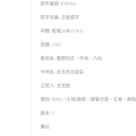
原件編號: ET0161
契字名稱: 立退佃字
中曆: 乾隆26年(1761)
西曆: 1761
舊地名: 夏朥別庄、中洲、八仙
今地名: 台北市北投區
立契人: 沈戈統
類別: 0202－土地(執照、歸管分管、丈單、
版本: 1
備註: