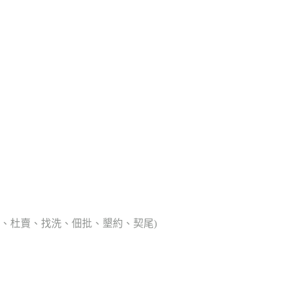
典胎、杜賣、找洗、佃批、墾約、契尾)