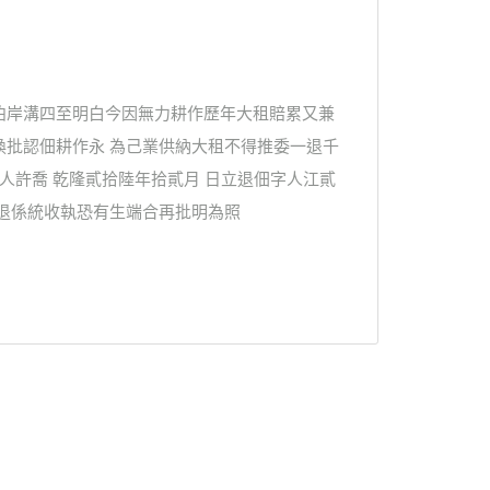
泊岸溝四至明白今因無力耕作歷年大租賠累又兼
換批認佃耕作永 為己業供納大租不得推委一退千
人許喬 乾隆貳拾陸年拾貳月 日立退佃字人江貳
退係統收執恐有生端合再批明為照