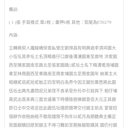
備註:
( 1 )張 手寫樣式 章2枚；畫押6枚 其他：契尾為ET0279
內容:
立轉典契人鐵線橋保查畆營庄劉得昌有明典過李清祥園大
小伍坵其參坵土名頂楫巷仔口廍後溝漕園東至廍地 洪家園
西至陳家園南至路北至張家園路□貳坵土名下楫溝墘灣埔園
東至林周園西至車路南至周家埔園北至周家園年 納業主大
租糖貳佰貳拾貳觔正四至明白為界今因乏銀別置愿將此園
伍坵出典先盡問叔兄弟侄不肯承受外托中引就與下 相仔埔
黃武出首承典三面言議著下時價陸捌佛銀壹佰大元正其銀
即日仝中交收足訖此園伍坵隨即踏堺交付銀主前去 掌管招
佃耕作收稅納租不敢阻擋限不拘年以貳月為期聽典主備足
契面銀贖回原契銀主不得刁難如至期無銀取贖其 園仍付銀