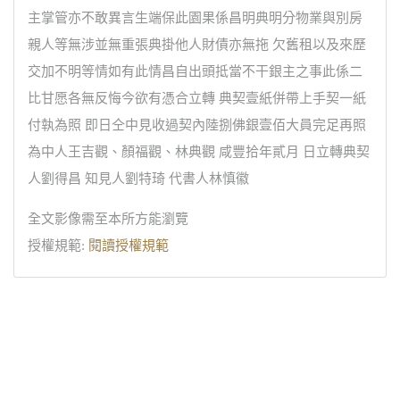
主掌管亦不敢異言生端保此園果係昌明典明分物業與別房
親人等無涉並無重張典掛他人財債亦無拖 欠舊租以及來歷
交加不明等情如有此情昌自出頭抵當不干銀主之事此係二
比甘愿各無反悔今欲有憑合立轉 典契壹紙併帶上手契一紙
付執為照 即日仝中見收過契內陸捌佛銀壹佰大員完足再照
為中人王吉觀、顏福觀、林典觀 咸豐拾年貳月 日立轉典契
人劉得昌 知見人劉特琦 代書人林慎徽
全文影像需至本所方能瀏覽
授權規範:
閱讀授權規範