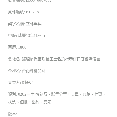
數典編號: LB03_0007032
原件編號: ET0278
契字名稱: 立轉典契
中曆: 咸豐10年(1860)
西曆: 1860
舊地名: 鐵線橋保查畆營庄土名頂楫巷仔口廍後溝漕園
今地名: 台南縣柳營鄉
立契人: 劉得昌
類別: 0202－土地(執照、歸管分管、丈單、典胎、杜賣、
找洗、佃批、墾約、契尾)
版本: 1