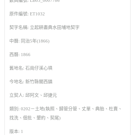
數典編號: LB03_0007786
原件編號: ET1032
契字名稱: 立起耕盡典水田埔地契字
中曆: 同治5年(1866)
西曆: 1866
舊地名: 石崗仔溪心埧
今地名: 新竹縣關西鎮
立契人: 邱阿文、邱捷元
類別: 0202－土地(執照、歸管分管、丈單、典胎、杜賣、
找洗、佃批、墾約、契尾)
版本: 1