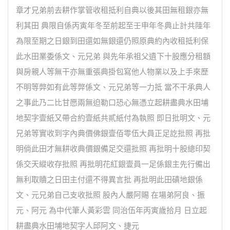
章才兄弟前去耕作掌管收租抵利自典以後其田無租銀亦無
利其田 典限自係丙寅年冬至前起至壬申年冬典止計共陸年
為限至期之日銀到田還如無銀還仍照原典約內收租抵利保
此水田業委係文、元兄弟 與先年承祖父遺下十股應分租額
與房親人等無干亦無重張典掛包寫他人物業以及上手來歷
不明等弊如有此等弊係文、元兄弟等一力抵 當不干承典人
之事此乃二比甘愿兩無迫勒口恐心無憑立起耕盡典水田埔
地契字壹紙又帶合約壹紙共貳紙付為執照 即日批明文、元
兄弟等實收到字內典價佛銀壹佰零伍大員正足訖批照 再批
明倘此田才無耕收典價銀備足交還批照 再批明十股總印契
係交天縱收存批照 再批明花紅銀壹員一足係銀主先行備出
無利取贖之日田主付還不得異言批 再批明此田磧地銀係
文、元兄弟自己支收批照 股內人嚴阿賜 在場弟阿良、振
元、阿元 為中代筆人黃彩雲 同治伍年丙寅歲拾月 日立起
耕盡典水田埔地契字人邱阿文、捷元