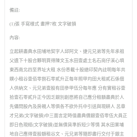
備註:
(1)張 手寫樣式 畫押7枚 文字破損
內容:
立起耕盡典水田埔地契字人邱阿文、捷元兄弟等先年承祖
父遺下十股合夥明買得陳文玉水田壹處土名石崗仔溪心埧
東西南北四至界址大租 水份悉載十股總印契內註明每年共
贌小租谷壹佰零捌石零貳升正每年照甲均田大租貳石係佃
人供納文、元兄弟壹股有田參甲伍分每年應 分有實租谷壹
拾壹石零貳升正今因乏銀別創愿將自己應分租額盡典於人
先儘問股內及房親人等俱各不欲外托中引送與現耕人 呂章
才兄弟(文字破損)中三面言定時值盡典價銀壹佰零伍大員正
即日色現經(文字破損)並無債貨準拆短少等情 其水田業埔
地自己應得壹股額租谷文、元兄弟等隨即盡行交付于銀主