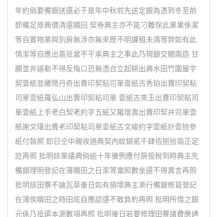
年約倘要備銀送還必于是年中秋前先送定銀為憑到冬至前
即備足原典價清還贖回 契券典主亦不能刁難保此業果係潔
等自置物業與別房無涉亦無來歷不明課租未清等弊如有此
情潔等自應出首抵當不干承典主之事此乃現銀交關兩造 甘
願並非逼勒不得反悔口恐無憑合立起耕出典水田竹圍屋宇
契壹紙並繳簡丹奇出賣印契粘司單壹紙古秀珀出賣印契粘
司單壹紙羅弘山出賣印契粘司單 壹紙古來玉出賣印契粘司
單壹紙上手老白契老約字五紙又羅增壽出賣印契并司單壹
紙謝文瑾出賣老印契粘司單壹紙古文峻約字壹紙計壹拾參
紙付執照 即日仝中親收過典契內紋銀貳千肆佰捌拾兩正足
訖再照 批明該業議典倘逾十年後例應付房投稅到時典主先
備銀理明登記在簿贖田之日潔等當照數坐還不得異言再照
批明該田藔不論瓦草後日如有損壞典主漸行備銀修葺登記
在簿俟贖田之時田底自應認還不敢負約再照 批明所借之銀
元係乃抵還本源數項再照 批明後日若要修理田藔諸費應通