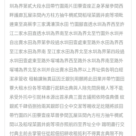
圳為界第貳大段水田帶竹圍兩片田藔壹座正身茅屋參間西
畔護廊瓦屋柒間內方柱方抽牛椆貳間稻埕菜園井廁等項毗
連東至高蔡李三家溝漕頂水田 竹圍腳直透水圳為界西至許
江二家水田直透水圳為界南至水圳為界北至竹圍外水圳并
自出賣水田為界第參段過水圳田壹處東至路外水田為界西
至江家水田為界南 至江家水田為界北至水圳為界第四段過
水圳田壹處東至路外塚埔為界西至路外水圳為界南至路外
塚埔為界北至水圳并自出賣水田為界以上界址俱各明白經
潔承管收 租輸課無異茲因乏銀別用願將此田業并帶竹圍田
藔大租水份各等項盡行起耕出典與人除先問房親人等不能
承受外托中引就林本源出首承典三面言議照依時值典價 紋
銀貳千肆佰捌拾兩其銀即日仝中交潔等親收足訖隨將該田
帶竹圍四片田藔壹座草厝參間瓦屋柒間內方柱方抽牛椆貳
間以及稻埕菜園井廁等項亦照前四至界址仝中 踏明盡行交
付典主前去掌管任從起佃招耕收租抵利不得異言典限不拘