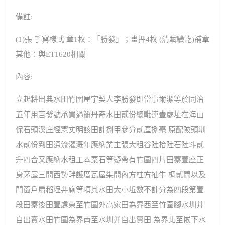
備註:
(1)張 手寫樣式 章1枚：「勝發」；畫押4枚 (清賦驗訖)補章
其他：與ET1620相關
內容:
立起耕出典水田竹圍屋宇契人李勝發即當事爾潔等於同治
五年用吉發號承買過簡丹奇水田貳份總毗連壹處址在海山
保石頭溪庄經憲丈明該田計捌甲參分貳厘捌毫 原配陂頭圳
水貳份到田通流灌溉年應納業主張大租谷陸拾陸石陸斗貳
升四合又應納水租工本粟石等疑帶有竹圍四片田藔壹座正
身茅屋三間西勢畔護厝瓦屋柒間內方柱方抽牛 椆貳間以及
門窗戶扇稻埕井廁等項其水田大小坵數不計分為四段第壹
段田藔後田壹處東至竹圍外高家田為界西至竹圍腳水圳并
自出賣水田竹圍為界南至水圳并自出賣田 為界北至嵌下水