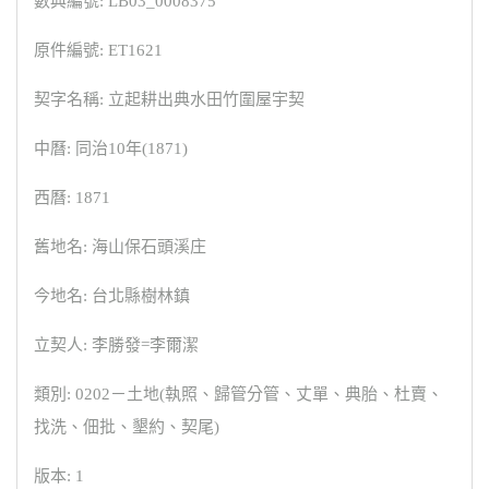
數典編號: LB03_0008375
原件編號: ET1621
契字名稱: 立起耕出典水田竹圍屋宇契
中曆: 同治10年(1871)
西曆: 1871
舊地名: 海山保石頭溪庄
今地名: 台北縣樹林鎮
立契人: 李勝發=李爾潔
類別: 0202－土地(執照、歸管分管、丈單、典胎、杜賣、
找洗、佃批、墾約、契尾)
版本: 1