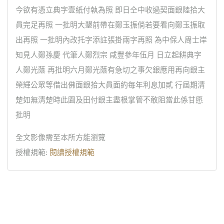
今欲有憑立典字壹紙付執為照 即日仝中收過契面銀陸拾大
員完足再照 一批明大墾前帶在鄭玉振倘若要看向鄭玉振取
出再照 一批明內改托字添註張掛兩字再照 為中保人周士岸
知見人鄭孫慶 代筆人鄭烈宗 咸豐參年伍月 日立起耕典字
人鄭光蔭 再批明六月鄭光蔭有急切之事欠銀應用再向銀主
榮輝公眾等借出佛面銀拾大員面約每年利息加貳 行屆期清
楚如無清楚時此園及田付銀主盡根掌管不敢阻當此係甘愿
批明
全文影像需至本所方能瀏覽
授權規範:
閱讀授權規範