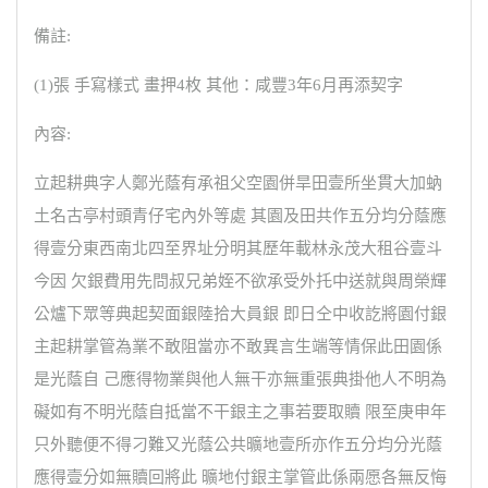
備註:
(1)張 手寫樣式 畫押4枚 其他：咸豐3年6月再添契字
內容:
立起耕典字人鄭光蔭有承祖父空園併旱田壹所坐貫大加蚋
土名古亭村頭青仔宅內外等處 其園及田共作五分均分蔭應
得壹分東西南北四至界址分明其歷年載林永茂大租谷壹斗
今因 欠銀費用先問叔兄弟姪不欲承受外托中送就與周榮輝
公爐下眾等典起契面銀陸拾大員銀 即日仝中收訖將園付銀
主起耕掌管為業不敢阻當亦不敢異言生端等情保此田園係
是光蔭自 己應得物業與他人無干亦無重張典掛他人不明為
礙如有不明光蔭自抵當不干銀主之事若要取贖 限至庚申年
只外聽便不得刁難又光蔭公共曠地壹所亦作五分均分光蔭
應得壹分如無贖回將此 曠地付銀主掌管此係兩愿各無反悔