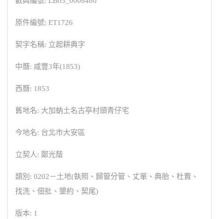
數典編號: LB03_0008480
原件編號: ET1726
契字名稱: 立起耕典字
中曆: 咸豐3年(1853)
西曆: 1853
舊地名: 大加蚋土名古亭村頭青仔宅
今地名: 台北市大安區
立契人: 鄭光蔭
類別: 0202－土地(執照、歸管分管、丈單、典胎、杜賣、
找洗、佃批、墾約、契尾)
版本: 1