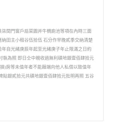
共柒間門窗戶扇菜園并牛椆廁池等項在內時三面
應納田主小租谷伍拾伍 石分作早晚貳季交納清楚
拾年自光緒庚辰年起至光緒庚子年止限滿之日約
付執為照 即日仝中親收過無利磧地銀壹佰肆拾元
字破損)房等未值年者不能藉端向他人私借以致值年
埤貼銀貳拾元共磧地銀壹佰肆拾元批明再照 五谷