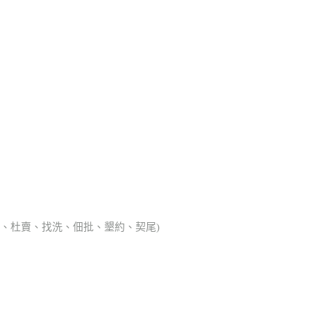
典胎、杜賣、找洗、佃批、墾約、契尾)