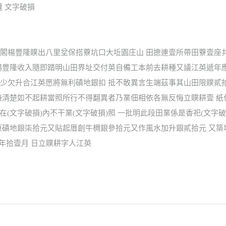
縫 文字破損
閣楊豐隆贌出八里坌保搭藔坑口大坵園庄山 田摠連壹所帶田藔壹座
楊豐隆收入隨即踏明山田界址交付英自備工本前去耕種又議江英遞年
少欠升合江英愿將無利磧地銀扣 抵不敢異言生端茲事其山田限贌貳
接清楚如不起耕當照所行不得翻異者乃業佃相依各無反悔立贌耕壹 紙
在(文字破損)內不干業(文字破損)照 一批明此段田業係是香祀(文
原磧地銀柒拾元又貼起厝創牛椆銀參拾元又作風水加升銀貳拾元 又築
陸年拾壹月 日立贌耕字人江英