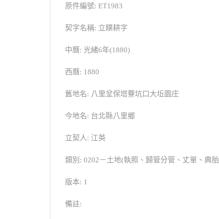
原件編號: ET1983
契字名稱: 立贌耕字
中曆: 光緒6年(1880)
西曆: 1880
舊地名: 八里坌保塔藔坑口大坵園庄
今地名: 台北縣八里鄉
立契人: 江英
類別: 0202－土地(執照、歸管分管、丈單、
版本: 1
備註: