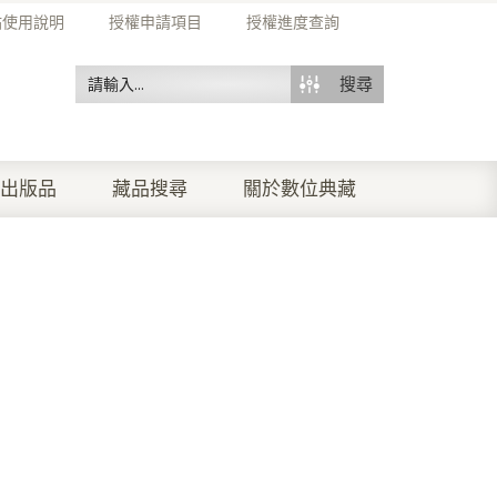
站使用說明
授權申請項目
授權進度查詢
搜尋
出版品
藏品搜尋
關於數位典藏