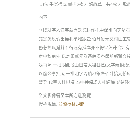
(1)張 手寫樣式 畫押3枚 左騎縫章，共4枚 左款
內容:
立贌耕字人江英茲因乏業耕作托中保引向芝蘭石
議定英應備出無利磧地銀壹 佰肆拾元交付山主
務必經風搧靜不得濕有抵塞亦不得少欠升合如有
定中秋前先 送定銀貳元為憑餘侯各節前新舊交
足再照 一批明此段山田帶大租谷伍(文字破損)配
以廢公事批照 一批明字內磧地銀壹佰肆拾元係
豐登 代筆人杜棋樞 為中并保認人杜輝煌 光緒
全文影像需至本所方能瀏覽
授權規範:
閱讀授權規範