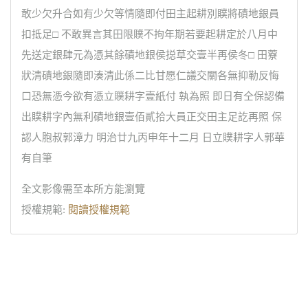
敢少欠升合如有少欠等情隨即付田主起耕別贌將磧地銀員
扣抵足□ 不敢異言其田限贌不拘年期若要起耕定於八月中
先送定銀肆元為憑其餘磧地銀侯搃草交壹半再侯冬□ 田藔
狀清磧地銀隨即湊清此係二比甘愿仁議交關各無抑勒反悔
口恐無憑今欲有憑立贌耕字壹紙付 執為照 即日有仝保認備
出贌耕字內無利磧地銀壹佰貳拾大員正交田主足訖再照 保
認人胞叔郭漳力 明治廿九丙申年十二月 日立贌耕字人郭華
有自筆
全文影像需至本所方能瀏覽
授權規範:
閱讀授權規範