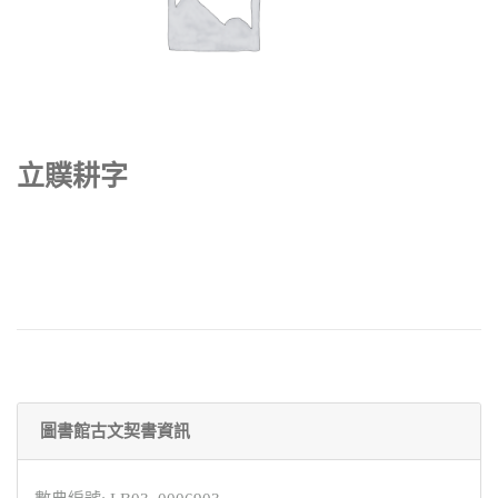
立贌耕字
圖書館古文契書資訊