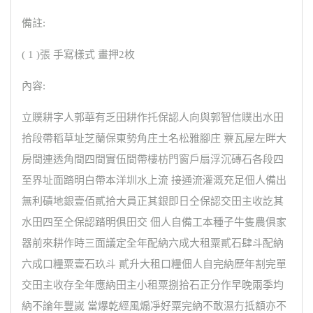
備註:
( 1 )張 手寫樣式 畫押2枚
內容:
立贌耕字人郭華有乏田耕作托保認人向與郭智信贌出水田
拾段帶稻草址芝蘭保東勢角庄土名松雅腳庄 藔瓦屋左畔大
房間連透角間四間實伍間帶樓枋門窗戶扇浮沉磚石各段四
至界址面踏明白帶本洋圳水上流 接通流灌溉充足佃人備出
無利磧地銀壹佰貳拾大員正其銀即日仝保認交田主收訖其
水田四至仝保認踏明俱田交 佃人自備工本種子牛隻農俱家
器前來耕作時三面議定全年配納六成大租粟貳石肆斗配納
六成口糧粟壹石玖斗 貳升大租口糧佃人自完納歷年割完單
交田主收存全年應納田主小租粟捌拾石正分作早晚兩季均
納不論年豐嵗 當爆乾經風煽凈好粟完納不敢濕冇抵額亦不