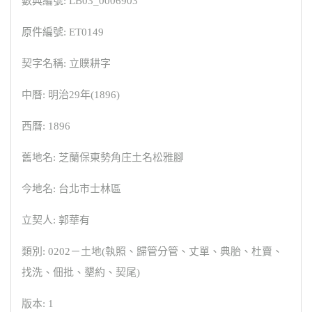
數典編號: LB03_0006903
原件編號: ET0149
契字名稱: 立贌耕字
中曆: 明治29年(1896)
西曆: 1896
舊地名: 芝蘭保東勢角庄土名松雅腳
今地名: 台北市士林區
立契人: 郭華有
類別: 0202－土地(執照、歸管分管、丈單、典胎、杜賣、
找洗、佃批、墾約、契尾)
版本: 1