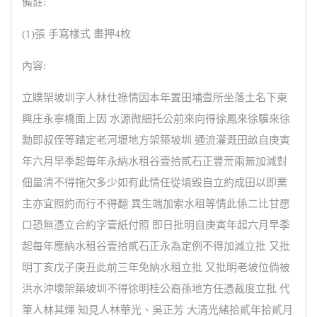
備註:
(1)張 手寫樣式 畫押4枚
內容:
立贌架坡圳字人林仕祿情因本年置田埔壹所坐落土名下東
興庄永寧橋面上因 水源微細托公前來向得徐鳳來徐驥來徐
勳即叔侄等踏定老河壢地方架築坡圳 通流灌溉田畝自庚寅
年六月早季起每年永納水租谷壹拾貳石正豐荒兩無加減對
佃量清不得拖欠多少如有此情任從填毀自立約成田以即業
主亦宜照約而行不得翻 異生端加索水租等情此係二比甘愿
口恐無憑立合約字壹紙付照 即日批明自庚寅年起六月早季
起每年應納水租谷壹拾貳石正永為定例不得加減立批 又批
明丁亥戊子庚丑此前三年免納水租立批 又批明老坡位倘被
洪水沖壞架築坡圳不得徐明桂公裔孫地方任憑裁度立批 代
筆人林其煇 知見人林華光、吳正芳 大清光緒拾貳年拾貳月