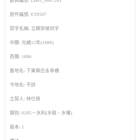
數典編號: LB03_0007261
原件編號: ET0507
契字名稱: 立贌架坡圳字
中曆: 光緒12年(1886)
西曆: 1886
舊地名: 下東興庄永寧橋
今地名: 不詳
立契人: 林仕祿
類別: 0205－水利(水租、水權)
版本: 1