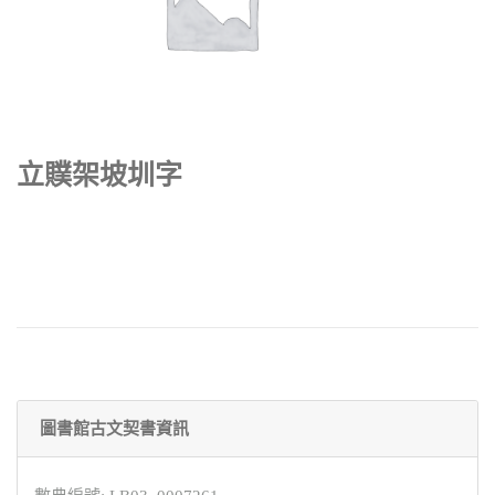
立贌架坡圳字
圖書館古文契書資訊