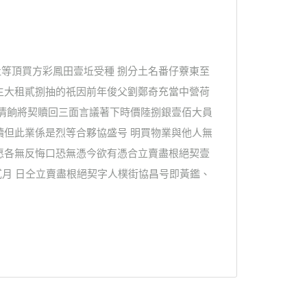
等頂買方彩鳳田壹坵受種 捌分土名番仔藔東至
主大租貳捌抽的祇因前年俊父劉鄭奇充當中營荷
營清餉將契贖回三面言議著下時價陸捌銀壹佰大員
贖但此業係是烈等合夥協盛号 明買物業與他人無
愿各無反悔口恐無憑今欲有憑合立賣盡根絕契壹
貳月 日仝立賣盡根絕契字人樸街協昌号即黃鑑、