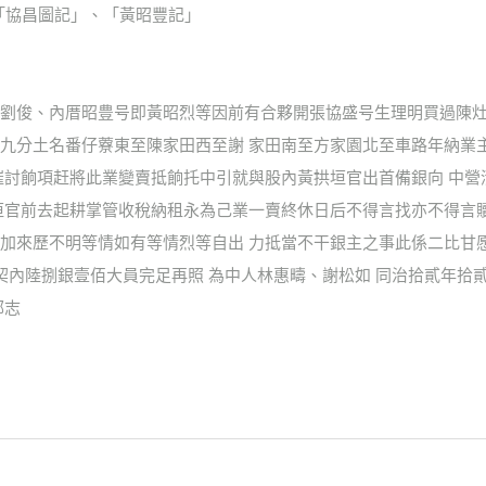
」、「協昌圖記」、「黃昭豐記」
劉俊、內厝昭豊号即黃昭烈等因前有合夥開張協盛号生理明買過陳灶
九分土名番仔藔東至陳家田西至謝 家田南至方家園北至車路年納業
催討餉項赶將此業變賣抵餉托中引就與股內黃拱垣官出首備銀向 中
垣官前去起耕掌管收稅納租永為己業一賣終休日后不得言找亦不得言
加來歷不明等情如有等情烈等自出 力抵當不干銀主之事此係二比甘
契內陸捌銀壹佰大員完足再照 為中人林惠疇、謝松如 同治拾貳年拾
鄭志