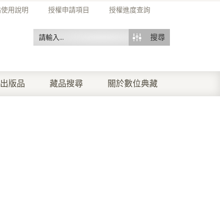
站使用說明
授權申請項目
授權進度查詢
搜尋
出版品
藏品搜尋
關於數位典藏