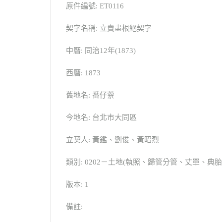
原件編號: ET0116
契字名稱: 立賣盡根絕契字
中曆: 同治12年(1873)
西曆: 1873
舊地名: 番仔藔
今地名: 台北市大同區
立契人: 黃鑑、劉俊、黃昭烈
類別: 0202－土地(執照、歸管分管、丈單、
版本: 1
備註: