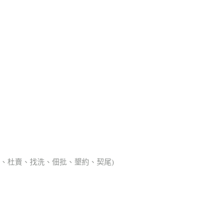
典胎、杜賣、找洗、佃批、墾約、契尾)