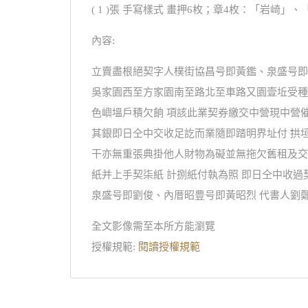
( 1 )張 手寫樣式 畫押6枚；章4枚：「岩崎
內容:
立賣盡根絕契字人樸街協昌号即黃鑑、泉盛号即
吳家園西至方家園南至路北至車路又園壹坵受種
色嶼塭戶積欠餉 項該此業契券繳交中營現中營
其銀即日仝中交收足訖而業隨即踏明界址付 拱
干亦無重張典掛他人財物為礙並無拖欠舊租及交
紙并上手契柒紙 計捌紙付執為照 即日仝中收過
泉盛号即劉俊、內厝昭豊号即黃昭烈 代書人劉
全文影像需至本所方能瀏覽
授權規範:
閱讀授權規範