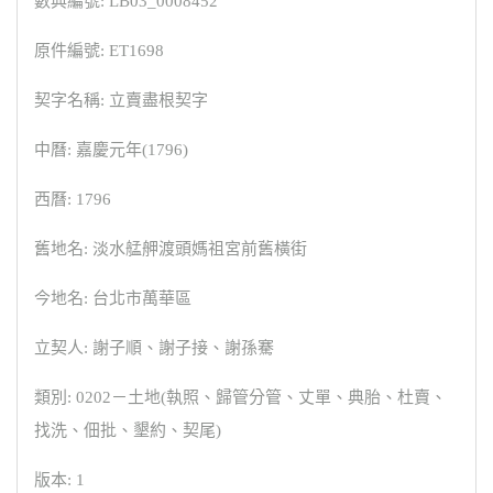
數典編號: LB03_0008452
原件編號: ET1698
契字名稱: 立賣盡根契字
中曆: 嘉慶元年(1796)
西曆: 1796
舊地名: 淡水艋舺渡頭媽祖宮前舊橫街
今地名: 台北市萬華區
立契人: 謝子順、謝子接、謝孫騫
類別: 0202－土地(執照、歸管分管、丈單、典胎、杜賣、
找洗、佃批、墾約、契尾)
版本: 1