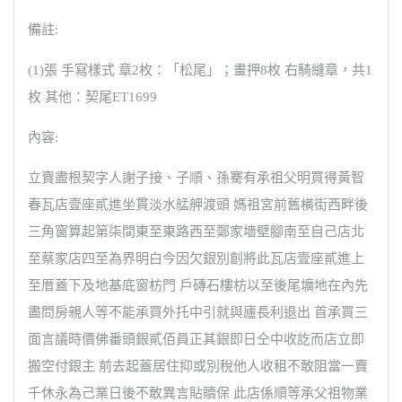
備註:
(1)張 手寫樣式 章2枚：「松尾」；畫押8枚 右騎縫章，共1
枚 其他：契尾ET1699
內容:
立賣盡根契字人謝子接、子順、孫騫有承祖父明買得黃智
春瓦店壹座貳進坐貫淡水艋舺渡頭 媽祖宮前舊橫街西畔後
三角窗算起第柒間東至東路西至鄭家墻壁腳南至自己店北
至蔡家店四至為界明白今因欠銀別創將此瓦店壹座貳進上
至厝蓋下及地基底窗枋門 戶磚石樓枋以至後尾壙地在內先
盡問房親人等不能承買外托中引就與廬長利退出 首承買三
面言議時價佛番頭銀貳佰員正其銀即日仝中收訖而店立即
搬空付銀主 前去起蓋居住抑或別稅他人收租不敢阻當一賣
千休永為己業日後不敢異言貼贖保 此店係順等承父祖物業