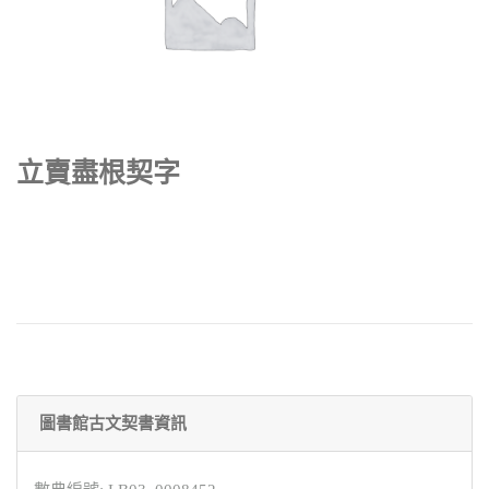
立賣盡根契字
圖書館古文契書資訊