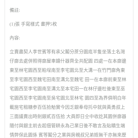
備註:
(1)張 手寫樣式 畫押5枚
內容:
立賣盡契人李世賓等有承父鬮分蔗分園底半隻坐落土名灣
仔廍去處併照得廍屋車鐤什器齊全共配園 四處一在本廍邊
東至林宅園西至粕埕南至李宅園北至大溝一在竹門廍角東
至李宅園西至魏宅田南至溝北至魏宅 田一在本廍前東至林
宅園西至李宅園南至溝北至本宅田一在林仔邊杜後東至巫
宅園西至李宅園南至吳宅園北至林宅 園四至為界俱明白年
載施宅租糖参百伍拾觔實今因乏銀奉母托中就與黃勇叔上
三面議賣出時劍銀貳百伍拾 大員即日仝中收訖其園併廍器
隨付與銀主前去起佃管耕永為己業日後不敢言及貼贖生端
情弊保此園係 賓等鬮分之業與房親叔兄弟姪無干亦無來歷