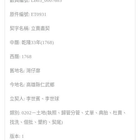
數典編號: LB03_0007685
原件編號: ET0931
契字名稱: 立賣盡契
中曆: 乾隆33年(1768)
西曆: 1768
舊地名: 灣仔廍
今地名: 高雄縣仁武鄉
立契人: 李世賓、李世球
類別: 0202－土地(執照、歸管分管、丈單、典胎、杜賣、
找洗、佃批、墾約、契尾)
版本: 1