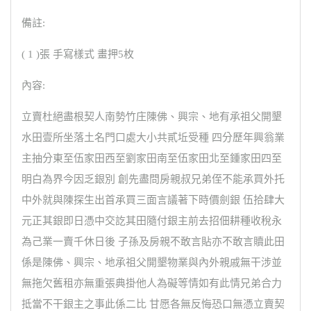
備註:
( 1 )張 手寫樣式 畫押5枚
內容:
立賣杜絕盡根契人南勢竹庄陳佛、興宗、地有承祖父開墾
水田壹所坐落土名門口處大小共貳坵受種 四分歷年興翁業
主抽分東至伍家田西至劉家田南至伍家田北至鍾家田四至
明白為界今因乏銀別 創先盡問房親叔兄弟侄不能承買外托
中外就與陳探生出首承買三面言議著下時價劍銀 伍拾肆大
元正其銀即日憑中交訖其田隨付銀主前去招佃耕種收稅永
為己業一賣千休日後 子孫及房親不敢言貼亦不敢言贖此田
係是陳佛、興宗、地承祖父開墾物業與內外親戚無干涉並
無拖欠舊租亦無重張典掛他人為礙等情如有此情兄弟合力
抵當不干銀主之事此係二比 甘愿各無反悔恐口無憑立賣契