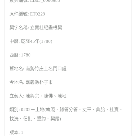
數典編號: LB03_0006983
原件編號: ET0229
契字名稱: 立賣杜絕盡根契
中曆: 乾隆45年(1780)
西曆: 1780
舊地名: 南勢竹庄土名門口處
今地名: 嘉義縣朴子市
立契人: 陳興宗、陳佛、陳地
類別: 0202－土地(執照、歸管分管、丈單、典胎、杜賣、
找洗、佃批、墾約、契尾)
版本: 1