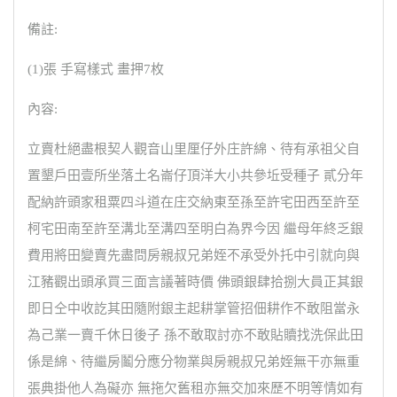
備註:
(1)張 手寫樣式 畫押7枚
內容:
立賣杜絕盡根契人觀音山里厘仔外庄許綿、待有承祖父自
置墾戶田壹所坐落土名崙仔頂洋大小共參坵受種子 貳分年
配納許頭家租粟四斗道在庄交納東至孫至許宅田西至許至
柯宅田南至許至溝北至溝四至明白為界今因 繼母年終乏銀
費用將田變賣先盡問房親叔兄弟姪不承受外托中引就向與
江豬觀出頭承買三面言議著時價 佛頭銀肆拾捌大員正其銀
即日仝中收訖其田隨附銀主起耕掌管招佃耕作不敢阻當永
為己業一賣千休日後子 孫不敢取討亦不敢貼贖找洗保此田
係是綿、待繼房鬮分應分物業與房親叔兄弟姪無干亦無重
張典掛他人為礙亦 無拖欠舊租亦無交加來歷不明等情如有