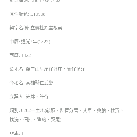
數典編號: LB03_0007662
原件編號: ET0908
契字名稱: 立賣杜絕盡根契
中曆: 道光2年(1822)
西曆: 1822
舊地名: 觀音山里厘仔外庄、崙仔頂洋
今地名: 高雄縣仁武鄉
立契人: 許綿、許待
類別: 0202－土地(執照、歸管分管、丈單、典胎、杜賣、
找洗、佃批、墾約、契尾)
版本: 1