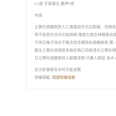
(1)張 手寫樣式 畫押5枚
內容:
立賣杜絕盡根契人仁壽里加冬坑庄劉鳳、侄根有
等不承受外托中引就與興 隆里左營庄林精華出
千休日後子孫亦不敢言找言贖保此租糖係是 鳳
銀主之事此係兩愿各無反悔口恐無憑合立賣杜絕
日立賣杜絕盡根契人劉鳳侄根 代書人劉從 為中
全文影像需至本所方能瀏覽
授權規範:
閱讀授權規範