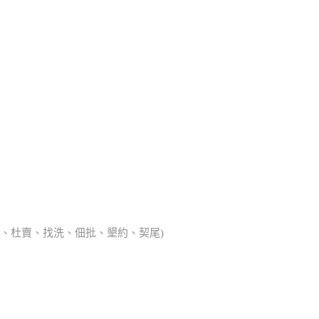
典胎、杜賣、找洗、佃批、墾約、契尾)