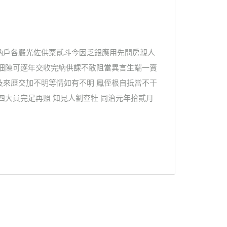
納戶各嚴光佐供粟貳斗今因乏銀應用先問房親人
 佃陳可逐年交收完納供課不敢阻當異言生端一賣
及來歷交加不明等情如有不明 鳳侄根自抵當不干
四大員完足再照 知見人劉查牡 同治元年拾貳月