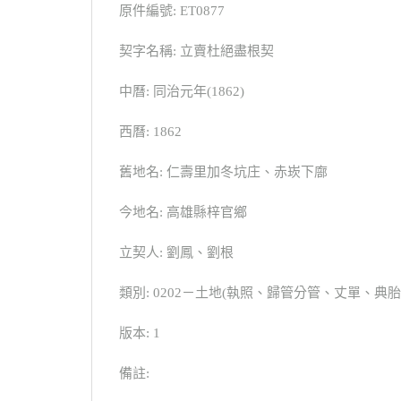
原件編號: ET0877
契字名稱: 立賣杜絕盡根契
中曆: 同治元年(1862)
西曆: 1862
舊地名: 仁壽里加冬坑庄、赤崁下廍
今地名: 高雄縣梓官鄉
立契人: 劉鳳、劉根
類別: 0202－土地(執照、歸管分管、丈單、
版本: 1
備註: