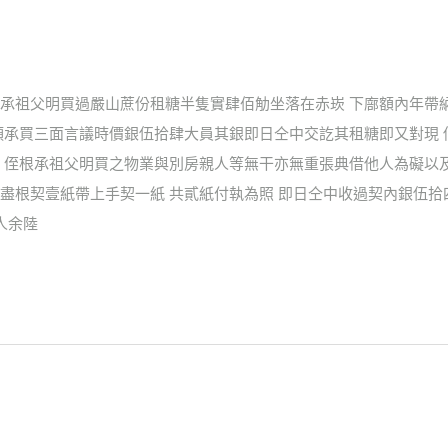
承祖父明買過嚴山蔗份租糖半隻實肆佰觔坐落在赤崁 下廍額內年帶
頭承買三面言議時價銀伍拾肆大員其銀即日仝中交訖其租糖即又對現
、侄根承祖父明買之物業與別房親人等無干亦無重張典借他人為礙以
盡根契壹紙帶上手契一紙 共貳紙付執為照 即日仝中收過契內銀伍拾
人余陸