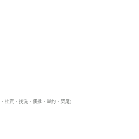
典胎、杜賣、找洗、佃批、墾約、契尾)