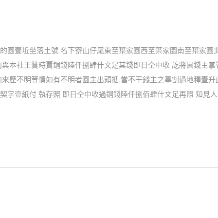
的園壹坵坐落土號 名下寮山仔尾東至葉家園西至葉家園南至葉家園
向與本社王贊時賈銅錢陸仟捌肆什文足其錢即日仝中收 訖將園錢主
加來歷不明等情如有不明者園主出頭抵 當不干錢主之事割過地種壹升
字壹紙付 執存照 即日仝中收過銅錢陸仟捌佰肆什文足再照 知見人