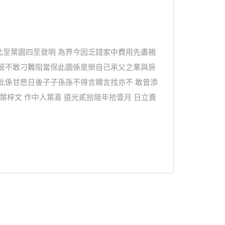
北至葉園四至登明 為界今因乏錢家中費用先盡親
掌管不敢刁難阻當保此園係是榮自己承父之業與房
此係甘愿日後子子孫孫不得言贖言找亦不 敢曾添
葉梓文 作中人葉喜 道光貳拾陸年拾壹月 日立賣