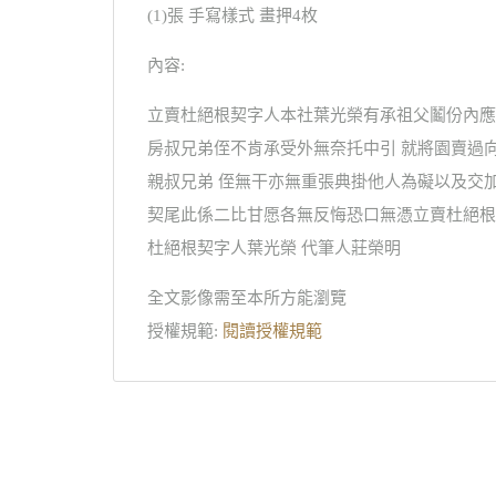
(1)張 手寫樣式 畫押4枚
內容:
立賣杜絕根契字人本社葉光榮有承祖父鬮份內應
房叔兄弟侄不肯承受外無奈托中引 就將園賣過
親叔兄弟 侄無干亦無重張典掛他人為礙以及交
契尾此係二比甘愿各無反悔恐口無憑立賣杜絕根契
杜絕根契字人葉光榮 代筆人莊榮明
全文影像需至本所方能瀏覽
授權規範:
閱讀授權規範