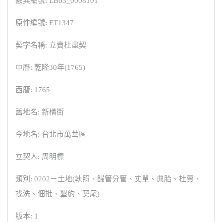
數典編號: LB03_0008101
原件編號: ET1347
契字名稱: 立賣杜盡契
中曆: 乾隆30年(1765)
西曆: 1765
舊地名: 新橫街
今地名: 台北市萬華區
立契人: 周明標
類別: 0202－土地(執照、歸管分管、丈單、典胎、杜賣、
找洗、佃批、墾約、契尾)
版本: 1