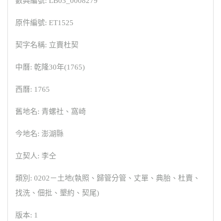
數典編號: LB03_0008279
原件編號: ET1525
契字名稱: 立賣杜契
中曆: 乾隆30年(1765)
西曆: 1765
舊地名: 青螺社、窩崎
今地名: 澎湖縣
立契人: 李仝
類別: 0202－土地(執照、歸管分管、丈單、典胎、杜賣、
找洗、佃批、墾約、契尾)
版本: 1