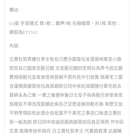
備註:
(1)張 手寫樣式 章1枚；畫押3枚 右騎縫章，共1枚 其他：
典契為ET1512
內容:
立賣杜契青螺社李仝有自己應分園壹坵坐落窩崎東至小路
西至自己園南至胞兄園 北至胞兄園四至明白為界今因乏銀
費用除胞兄及堂弟侄併族親不買外託中引就賣 與黃宅三面
言議價員銀壹拾伍員其銀即日同中收訖其園隨付黃宅前去
管耕永為己業 一賣之後便休後日仝及子孫與胞兄併堂弟侄
族親並不得洗找取贖此係自己甘愿並無抑勒亦無 來歷交加
不明等情如有此情仝自抵當不干黃宅之事恐口無憑立賣杜
契一紙為照 即日同中收過契面員銀壹拾伍員足再照 作中莊
文章 乾隆參拾年陸月 日立賣杜契李仝 代書趙君澤 此園睹