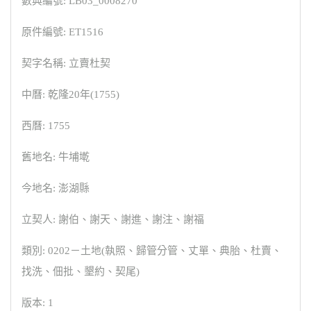
數典編號: LB03_0008270
原件編號: ET1516
契字名稱: 立賣杜契
中曆: 乾隆20年(1755)
西曆: 1755
舊地名: 牛埔墘
今地名: 澎湖縣
立契人: 謝伯、謝天、謝進、謝注、謝福
類別: 0202－土地(執照、歸管分管、丈單、典胎、杜賣、
找洗、佃批、墾約、契尾)
版本: 1