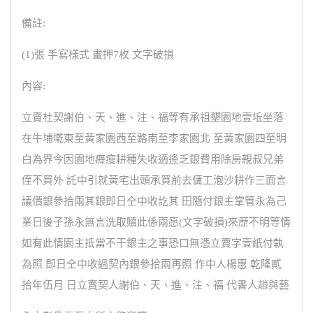
備註:
(1)張 手寫樣式 畫押7枚 文字破損
內容:
立賣杜契謝伯、天、進、注、福等有承祖墾園地壹坵坐落
在牛埔墘東至黃家園西至路南至李家園北 至黃家園四至明
白為界今因園地瘠瘦耕種失收適逄乏銀費用除房親叔兄弟
侄不買外 託中引就黃宅出頭承買前去傭工泡沙耕作三面言
議價銀參拾兩其銀即日仝中收訖其 田隨付銀主掌管永為己
業日後子孫永無言洗取贖此係兩愿(文字破損)來歷不明等情
如有此情園主抵當不干銀主之事恐口無憑立賣字壹紙付執
為照 即日仝中收過契內銀參拾兩再照 作中人楊惠 乾隆貳
拾年伍月 日立賣契人謝伯、天、進、注、福 代書人趙與藝