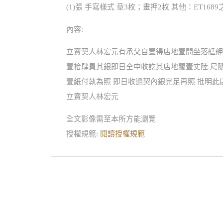
(1)張 手寫樣式 章3枚；畫押2枚 其他：ET168
內容:
立賣契人林宏元有承父自置得店地壹間坐落艋舺
壹拾肆員其銀即日仝中收訖其店地闊壹丈陸 尺
壹紙付執為照 即日收過契內銀完足再照 批明此
立賣契人林宏元
全文影像需至本所方能瀏覽
授權規範:
閱讀授權規範