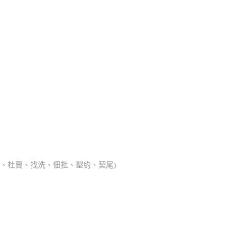
典胎、杜賣、找洗、佃批、墾約、契尾)