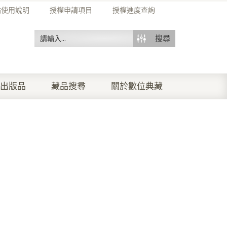
站使用說明
授權申請項目
授權進度查詢
搜尋
出版品
藏品搜尋
關於數位典藏