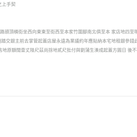
9之上手契
路頭頂橫街坐西向東東至街西至本家竹圍腳南北俱至本 家店地四至
隨踏交銀主前去掌管起蓋店屋永遠為業議約年應貼納本宅地租銀參錢
店地原額闊壹丈陸尺茲尚捈地貳尺批付與劉蒲生湊成起蓋方圓日 後不