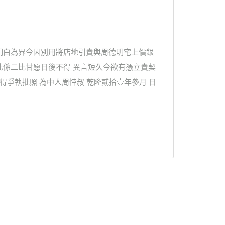
明白為界今因別用將店地引賣與周德明宅上價銀
此係二比甘愿日後不得 異言短久今欲有憑立賣契
得爭執批照 為中人周悻叔 乾隆貳拾壹年參月 日