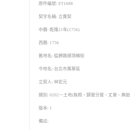
原件編號: ET1688
契字名稱: 立賣契
中曆: 乾隆21年(1756)
西曆: 1756
舊地名: 艋舺路頭頂橫街
今地名: 台北市萬華區
立契人: 林宏元
類別: 0202－土地(執照、歸管分管、丈單、
版本: 1
備註: