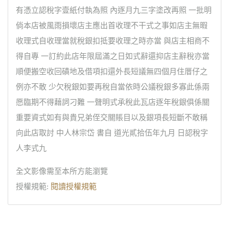
有憑立認稅字壹紙付執為照 內逐月九三字塗改再照 一批明
倘本店被風雨損壞店主應出首收理不干式之事如店主無暇
收理式自收理當就稅銀扣抵要收理之時亦當 與店主相商不
得自專 一訂約此店年限屆滿之日如式辭還抑店主辭稅亦當
順便搬空收回磧地及借項扣還外長短議無四個月住厝仔之
例亦不敢 少欠稅銀如要再稅自當依時公議稅銀多寡此係兩
愿臨期不得藉詞刁難 一聲明式承稅此瓦店逐年稅銀俱係關
重要資式如有與貴兄弟侄交關賬目以及銀項長短斷不敢稱
向此店取討 中人林宗岱 書自 道光貳拾伍年九月 日認稅字
人李式九
全文影像需至本所方能瀏覽
授權規範:
閱讀授權規範