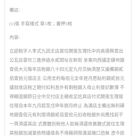
備註:
(1)張 手寫樣式 章1枚；畫押3枚
內容:
立認稅字人李式九因乏店居住開張生理托中向高德興賃出
公瓦店壹坎三進併過水貳間址在新街 坐東向西議定磧地銀
壹佰大元每年店稅銀八十四元定九月交納清楚又議備銀貳
佰壹拾元借店主 公用言約每佰元全年逐月愿貼利銀貳拾元
議就收店稅之期付扣利息外有剩稅銀入母止利登記數簿 不
得糊混銀即日仝中交付店主親收足訖其店付式開張生理居
住限自本年九月起至戊申年捌月終止 為滿店主備出無利磧
地銀壹佰元有利借項銀貳佰壹拾元扣收稅銀外尚應找若干
一齊清還其店 式應聽別稅他人如無清還依舊聽式居住生理
其稅銀加減當依時議值各不得藉詞限滿滋端口恐無 憑今欲