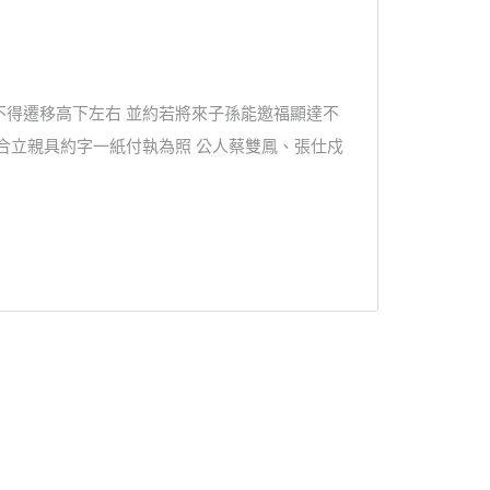
不得遷移高下左右 並約若將來子孫能邀福顯達不
合立親具約字一紙付執為照 公人蔡雙鳳、張仕戍