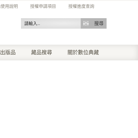
站使用說明
授權申請項目
授權進度查詢
搜尋
出版品
藏品搜尋
關於數位典藏