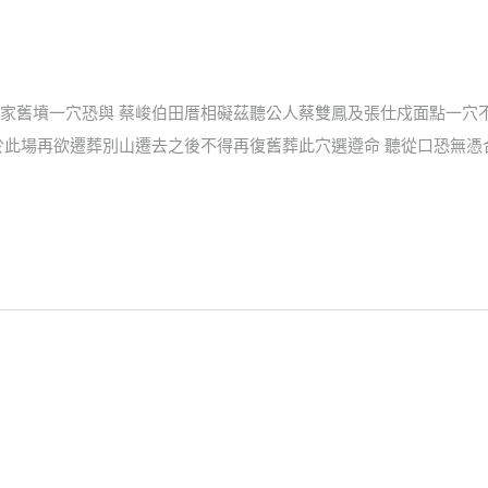
家舊墳一穴恐與 蔡峻伯田厝相礙茲聽公人蔡雙鳳及張仕戍面點一穴
於此場再欲遷葬別山遷去之後不得再復舊葬此穴選遵命 聽從口恐無憑