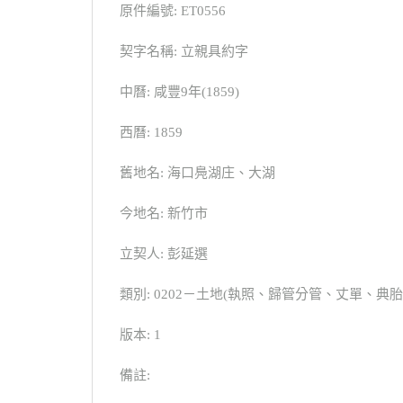
原件編號: ET0556
契字名稱: 立親具約字
中曆: 咸豐9年(1859)
西曆: 1859
舊地名: 海口鳧湖庄、大湖
今地名: 新竹市
立契人: 彭延選
類別: 0202－土地(執照、歸管分管、丈單、
版本: 1
備註: