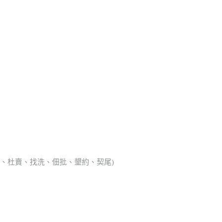
典胎、杜賣、找洗、佃批、墾約、契尾)