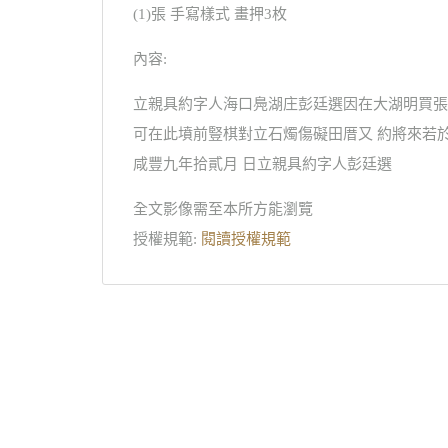
(1)張 手寫樣式 畫押3枚
內容:
立親具約字人海口鳧湖庄彭廷選因在大湖明買張
可在此墳前豎棋對立石燭傷礙田厝又 約將來若
咸豐九年拾貳月 日立親具約字人彭廷選
全文影像需至本所方能瀏覽
授權規範:
閱讀授權規範