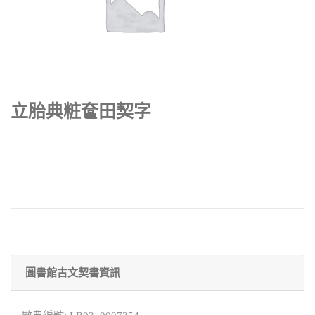
立胎典粧奩田契字
圖書館古文契書資訊