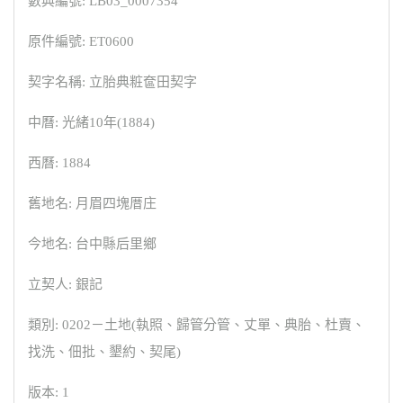
數典編號: LB03_0007354
原件編號: ET0600
契字名稱: 立胎典粧奩田契字
中曆: 光緒10年(1884)
西曆: 1884
舊地名: 月眉四塊厝庄
今地名: 台中縣后里鄉
立契人: 銀記
類別: 0202－土地(執照、歸管分管、丈單、典胎、杜賣、
找洗、佃批、墾約、契尾)
版本: 1