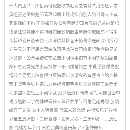
仟大員正共平柒佰兩付銀記收為粧奩之需隨將月眉庄圳前
買過張之田與楚記管理起耕出贌或抑向別人胎借聽其主裁
其銀面約不拘 年限如日後公項有餘即知會五房兄弟向楚記
取贖任從其便不得刁難如無公項聽各房照份取贖亦不得爭
長較短倘日後未便公項清贖其粧奩田仍舊交楚記收租抵利
五房兄弟不得異言藉端滋事保此粧奩田係銀記受六房兄弟
承父遺下公業喜踏粧奩並無不明情事如有不明等情銀記自
應知會五房兄弟出首抵當不干四房楚記之 事此係各房喜悅
情關手足配為粧奩俱無反悔恐口無憑今欲有憑合立胎典粧
奩田契字壹紙并帶六房喜成粧奩字壹紙又繳買陳三淮等第
貳張園字壹紙上手契字貳 紙共伍紙付執為照 批明即日仝中
親收過胎典字內佛銀壹仟大員正共平柒佰兩足訖再照 族親
總理王文學 為中人蔡實藩 代筆人郭允譽 在場知見五房胞
兄弟五房達鄉、二房會鄉、長房采鄉、三房印鄉、六房石
鄉 光緒拾年參月 日立胎典粧奩田契字人胞妹銀記