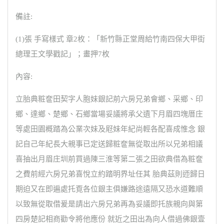
備註:
(1)張 手寫樣式 章2枚：「新竹縣正堂周給竹南四保大甲街
總理王文學戳記」；畫押7枚
內容:
立胎典粧奩田契字人胞妹銀記前六房兄弟會鄉、采鄉、印
鄉、達鄉、楚鄉、石鄉當場妥議將承父遺下月眉四塊厝庄
等處田園概踏為公業次妹及屘妹年紀尚輕各配喜成惟念 銀
記自己年紀長大親事已定送歸粧奩無從取出所以兄弟相議
喜抽出月眉庄圳前買過陳三淮等第二張之田欲典借為粧奩
之費前經六房兄弟喜悅立約踏明界址任其 胎典茲則迊歸日
期迫又在即遍處托覔各位銀主俱嫌路途遠隔又恐水道難順
以致無從取借爰是請出六房兄弟再為妥議即托族親向與第
四房楚記相商勸令將他應份 就近之田出為向人借過佛銀壹