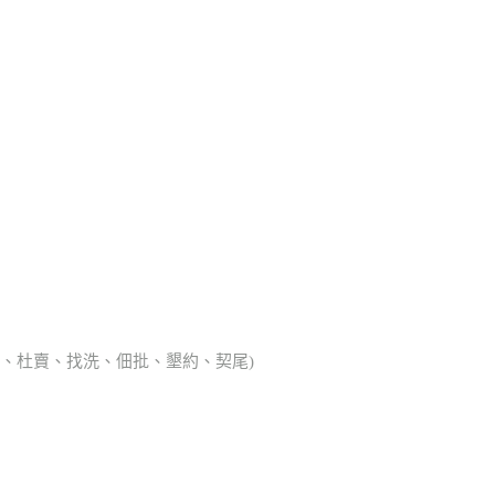
典胎、杜賣、找洗、佃批、墾約、契尾)