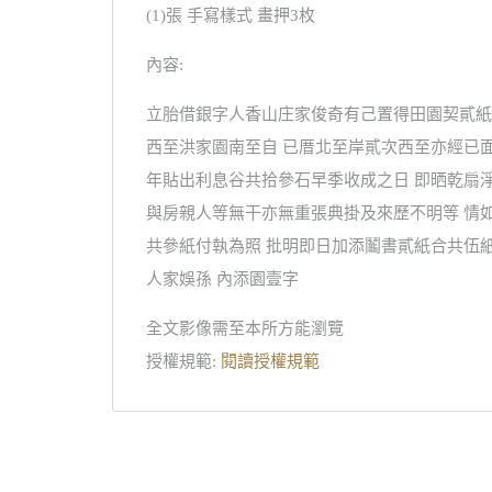
(1)張 手寫樣式 畫押3枚
內容:
立胎借銀字人香山庄家俊奇有己置得田園契貳紙
西至洪家園南至自 已厝北至岸貳次西至亦經已
年貼出利息谷共拾參石早季收成之日 即晒乾扇
與房親人等無干亦無重張典掛及來歷不明等 情
共參紙付執為照 批明即日加添鬮書貳紙合共伍紙
人家娛孫 內添園壹字
全文影像需至本所方能瀏覽
授權規範:
閱讀授權規範