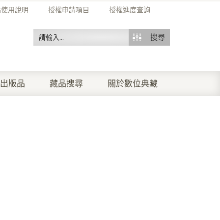
站使用說明
授權申請項目
授權進度查詢
搜尋
出版品
藏品搜尋
關於數位典藏