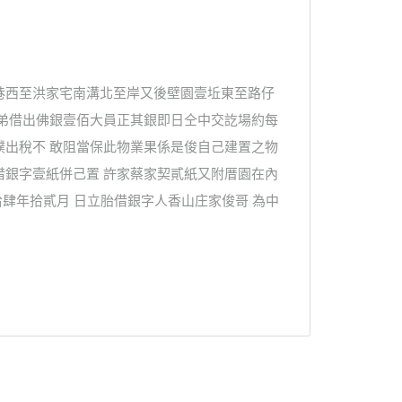
巷西至洪家宅南溝北至岸又後壁園壹坵東至路仔
樹弟借出佛銀壹佰大員正其銀即日仝中交訖場約每
贌出稅不 敢阻當保此物業果係是俊自己建置之物
借銀字壹紙併己置 許家蔡家契貳紙又附厝園在內
拾肆年拾貳月 日立胎借銀字人香山庄家俊哥 為中