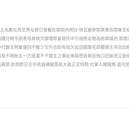
土名數坵西至界址經已登載在兩契內明白 併瓦屋參間草厝玖間東至
面踏分明今因老母身故欠銀埋葬爰是托中引就將此物為胎與城內 家
淨付銀主明量運回不敢少欠升合如有短欠此田園厝宅即聽銀主吊回出
如有不明胎主一力抵當不干銀主之事此係兩愿各無反悔口恐無憑立胎
再照 批明即日仝中收過佛銀壹佰大員正足特照 代筆人陳錫周 道光