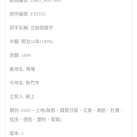
數典編號: LB03_0007309
原件編號: ET0555
契字名稱: 立胎借銀字
中曆: 明治32年(1899)
西曆: 1899
舊地名: 埤埔
今地名: 新竹市
立契人: 蔡土
類別: 0202－土地(執照、歸管分管、丈單、典胎、杜賣、
找洗、佃批、墾約、契尾)
版本: 1