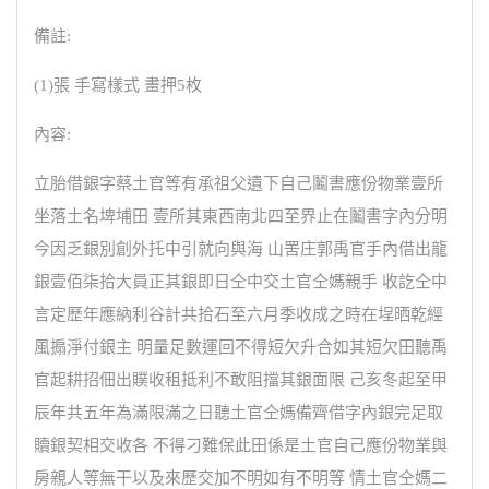
備註:
(1)張 手寫樣式 畫押5枚
內容:
立胎借銀字蔡土官等有承祖父遺下自己鬮書應份物業壹所
坐落土名埤埔田 壹所其東西南北四至界止在鬮書字內分明
今因乏銀別創外托中引就向與海 山罟庄郭禹官手內借出龍
銀壹佰柒拾大員正其銀即日仝中交土官仝媽親手 收訖仝中
言定歷年應納利谷計共拾石至六月季收成之時在埕晒乾經
風搧淨付銀主 明量足數運回不得短欠升合如其短欠田聽禹
官起耕招佃出贌收租抵利不敢阻擋其銀面限 己亥冬起至甲
辰年共五年為滿限滿之日聽土官仝媽備齊借字內銀完足取
贖銀契相交收各 不得刁難保此田係是土官自己應份物業與
房親人等無干以及來歷交加不明如有不明等 情土官仝媽二