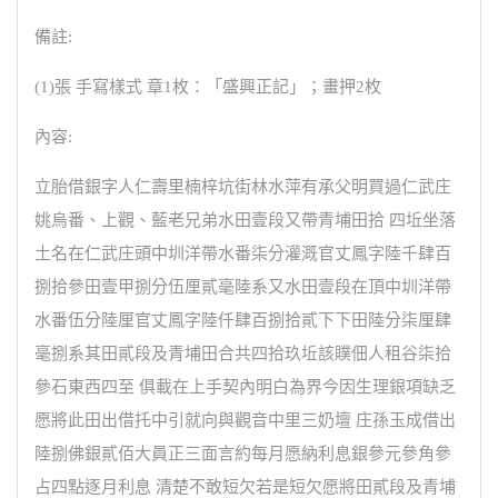
備註:
(1)張 手寫樣式 章1枚：「盛興正記」；畫押2枚
內容:
立胎借銀字人仁壽里楠梓坑街林水萍有承父明買過仁武庄
姚烏番、上觀、藍老兄弟水田壹段又帶青埔田拾 四坵坐落
土名在仁武庄頭中圳洋帶水番柒分灌溉官丈鳳字陸千肆百
捌拾參田壹甲捌分伍厘貳毫陸系又水田壹段在頂中圳洋帶
水番伍分陸厘官丈鳳字陸仟肆百捌拾貳下下田陸分柒厘肆
毫捌系其田貳段及青埔田合共四拾玖坵該贌佃人租谷柒拾
參石東西四至 俱載在上手契內明白為界今因生理銀項缺乏
愿將此田出借托中引就向與觀音中里三奶壇 庄孫玉成借出
陸捌佛銀貳佰大員正三面言約每月愿納利息銀參元參角參
占四點逐月利息 清楚不敢短欠若是短欠愿將田貳段及青埔