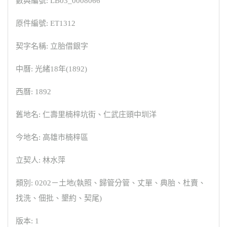
數典編號: LB03_0008066
原件編號: ET1312
契字名稱: 立胎借銀字
中曆: 光緒18年(1892)
西曆: 1892
舊地名: 仁壽里楠梓坑街、仁武庄頭中圳洋
今地名: 高雄市楠梓區
立契人: 林水萍
類別: 0202－土地(執照、歸管分管、丈單、典胎、杜賣、
找洗、佃批、墾約、契尾)
版本: 1