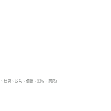
典胎、杜賣、找洗、佃批、墾約、契尾)