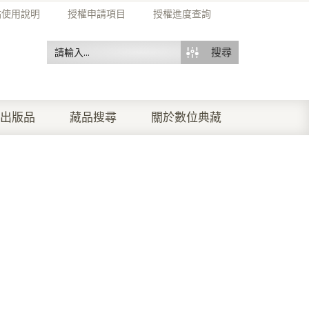
站使用說明
授權申請項目
授權進度查詢
搜尋
出版品
藏品搜尋
關於數位典藏