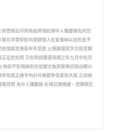
 商愿將此印契為胎質借託得中人鍾慶揚先向范
年陸月早季即對向現耕佃人在倉量納以抵利息不
至前借起至庚辰年冬至前 止期銀還契字交倘至期
員正足訖批照 又批明倘要還母銀之年九月中先交
向 納如不對租納利任從銀主執契管業招佃出贌以
銀參拾員正連字內計共佛銀參佰壹拾大員 正加納
場見照 為中人鍾慶揚 在場兄陳煥捷、侄陳娘生