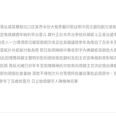
落址咸菜甕粗坑口庄其界水份大租悉載印契註明今因乏銀別創兄弟相
定每員銀週年納利早谷壹斗 肆升正計共早谷參拾玖碩貳斗正其谷遞
場見人一力理清即日銀契兩相交收足訖其銀議借參年為限自丁丑年冬
壹紙計共貳紙付執為照 即日批明琳經中實收到字內佛銀貳佰捌拾大
耕此田理應與銀主聲明另對別佃收租抵銀利及田主亦宜喚佃前來對租
批照 再批光緒巳卯年冬至前陳煥琳託中前來向得銀主范洪記借出佛
即向現佃在倉量納 清款不得拖欠升合等情所批屬自筆批此照原中、佃
緒參年丁丑歲拾壹月 日立胎借銀字人陳煥琳自筆