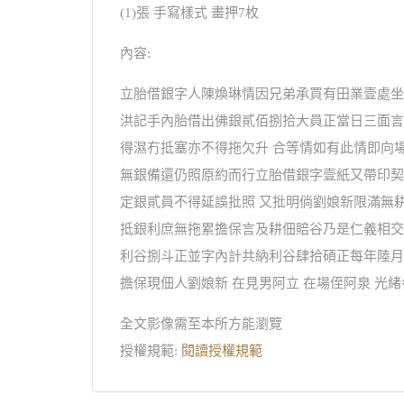
(1)張 手寫樣式 畫押7枚
內容:
立胎借銀字人陳煥琳情因兄弟承買有田業壹處坐
洪記手內胎借出佛銀貳佰捌拾大員正當日三面言
得濕冇抵塞亦不得拖欠升 合等情如有此情即向
無銀備還仍照原約而行立胎借銀字壹紙又帶印契
定銀貳員不得延誤批照 又批明倘劉娘新限滿無
抵銀利庶無拖累擔保言及耕佃賠谷乃是仁義相交
利谷捌斗正並字內計共納利谷肆拾碩正每年陸月
擔保現佃人劉娘新 在見男阿立 在場侄阿泉 光
全文影像需至本所方能瀏覽
授權規範:
閱讀授權規範