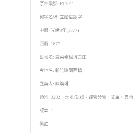
原件編號: ET1011
契字名稱: 立胎借銀字
中曆: 光緒3年(1877)
西曆: 1877
舊地名: 咸菜甕粗坑口庄
今地名: 新竹縣關西鎮
立契人: 陳煥琳
類別: 0202－土地(執照、歸管分管、丈單、
版本: 1
備註: