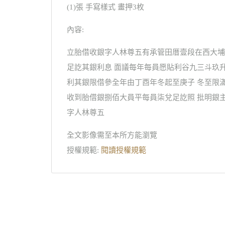
(1)張 手寫樣式 畫押3枚
內容:
立胎借收銀字人林尊五有承管田厝壹段在西大埔
足訖其銀利息 面議每年每員愿貼利谷九三斗玖
利其銀限借參全年由丁酉年冬起至庚子 冬至限
收到胎借銀捌佰大員平每員柒兌足訖照 批明銀主
字人林尊五
全文影像需至本所方能瀏覽
授權規範:
閱讀授權規範