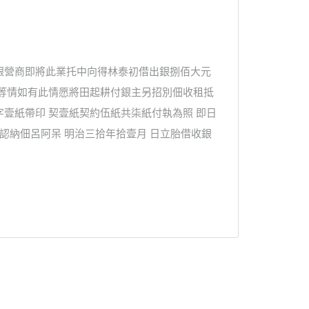
銀營商即將此業托中向得林泰初借出銀捌佰大元
欠等情如有此情愿將田起耕付銀主另招別佃收租抵
壹紙帶印 契壹紙契約伍紙共柒紙付執為照 即日
認納佃呂阿呆 明治三拾年拾壹月 日立胎借收銀