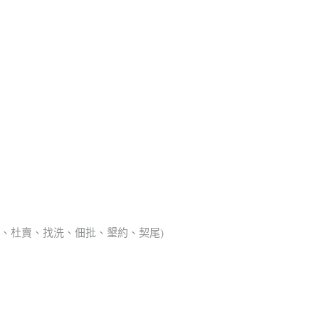
典胎、杜賣、找洗、佃批、墾約、契尾)