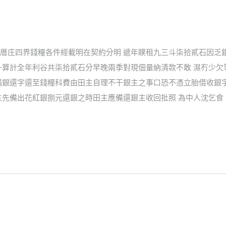
厝庄四界錢糧各件經載明在契約分明 遞年贌租九三斗柒拾貳石因乏
升算計全年利谷共柒拾貳石分早晚兩季對現佃量納清款不敢 濕冇少
滿銀還字還至錢糧科費由田主自理不干銀主之事口恐不憑立胎借收銀字
先備出花紅銀捌元還銀之時田主應備還銀主收回批照 為中人沈乞食 