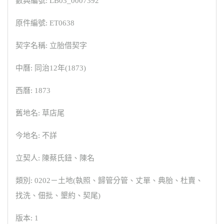
數典編號: LB03_0007392
原件編號: ET0638
契字名稱: 立胎借契字
中曆: 同治12年(1873)
西曆: 1873
舊地名: 草店尾
今地名: 不詳
立契人: 陳蔡氏鈕、陳名
類別: 0202－土地(執照、歸管分管、丈單、典胎、杜賣、
找洗、佃批、墾約、契尾)
版本: 1