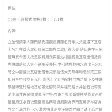
備註:
(1)張 手寫樣式 畫押3枚；手印1枚
內容:
立胎借契字人陳門蔡氏鈕觀長男陳名有承夫父祖遺下瓦店
土名址在草店尾街頭第二間與二叔店後店壹 落氏夫在日承
管無異今因夫故乏銀費用氏與堂姑相議將此瓦店出借抵費
先盡問房親人等不欲承受外托 中引就與林國水官出首承典
時仝中面議此瓦店出借番銀參拾伍大完每年利息加貳正銀
即日仝中收訖其瓦店 壹落上至瓦桷楹柱門枋戶扇下及柱珠
磉盤磚甓砱路地基前帶灶腳間深井埕門路水井抽巷後帶廁
池小深井舊豬椆 隨即仝中指界東至與陳番嫂連壁為界西前
壁至周江水西後壁至泰昌藥店後廁則為界南至萬源布店為
界北至深井外小水 溝透抽巷路亭仔腳為界四至踏明悉付銀