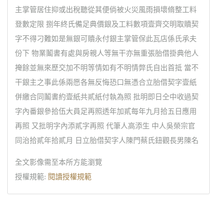
主掌管居住抑或出稅聽從其便倘被火災風雨損壞脩整工料
登數定限 捌年終氏備足典價銀及工料數項壹齊交明取贖契
字不得刁難如是無銀可贖永付銀主掌管保此瓦店係氏承夫
份下 物業鬮書有處與房親人等無干亦無重張胎借掛典他人
掩餘並無來歷交加不明等情如有不明情弊氏自出首抵 當不
干銀主之事此係兩愿各無反悔恐口無憑合立胎借契字壹紙
併繳合同鬮書約壹紙共貳紙付執為照 批明即日仝中收過契
字內番銀參拾伍大員足再照透年加貳每年九月拾五日應用
再照 又批明字內添貳字再照 代筆人高添生 中人吳榮宗官
同治拾貳年拾貳月 日立胎借契字人陳門蔡氏鈕觀長男陳名
全文影像需至本所方能瀏覽
授權規範:
閱讀授權規範