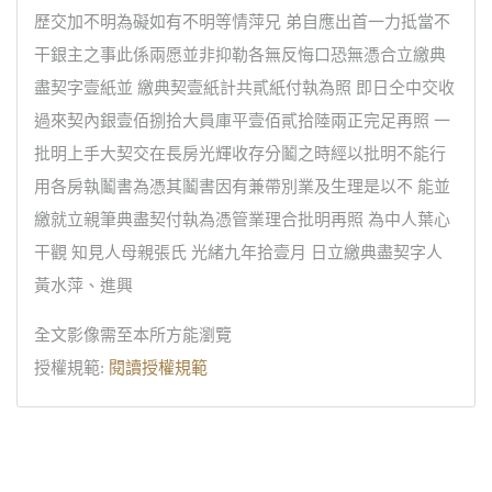
歷交加不明為礙如有不明等情萍兄 弟自應出首一力抵當不
干銀主之事此係兩愿並非抑勒各無反悔口恐無憑合立繳典
盡契字壹紙並 繳典契壹紙計共貳紙付執為照 即日仝中交收
過來契內銀壹佰捌拾大員庫平壹佰貳拾陸兩正完足再照 一
批明上手大契交在長房光輝收存分鬮之時經以批明不能行
用各房執鬮書為憑其鬮書因有兼帶別業及生理是以不 能並
繳就立親筆典盡契付執為憑管業理合批明再照 為中人葉心
干觀 知見人母親張氏 光緒九年拾壹月 日立繳典盡契字人
黃水萍、進興
全文影像需至本所方能瀏覽
授權規範:
閱讀授權規範