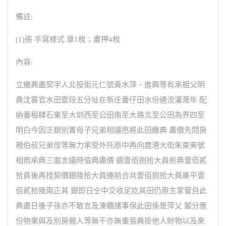
備註:
(1)張 手寫樣式 章1枚；畫押4枚
內容:
立繳典盡契字人北投街元仁號黃水萍、進興等有承祖父明
典沈喜官水田壹段五分址在新庄番仔田水份通流灌溉年 配
納番租肆石東至大圳西至公田南至大路北至公田為界四至
明白今因乏銀別置母子兄弟相議愿將此田繳典 盡價先問房
親伯叔兄弟侄等無力承受外托原中再向鹿港大街朱東美號
相商承典三面言議時值典盡價 銀壹佰捌拾大員前典壹佰貳
拾員後再找契價銀陸拾大員連前合共壹佰捌拾大員庫平壹
佰貳拾陸兩正其 銀即日仝中交收足訖其田仍原主掌管自此
典盡日後子孫亦不敢言及湊贖諸事保此田係是萍父 鬮分應
份物業與及別房親人等無干亦無重張典掛他人財物以及來