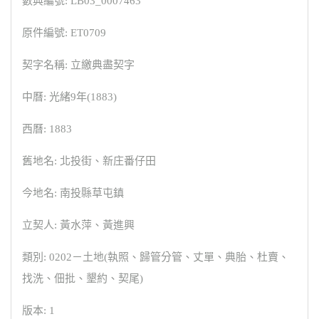
數典編號: LB03_0007463
原件編號: ET0709
契字名稱: 立繳典盡契字
中曆: 光緒9年(1883)
西曆: 1883
舊地名: 北投街、新庄番仔田
今地名: 南投縣草屯鎮
立契人: 黃水萍、黃進興
類別: 0202－土地(執照、歸管分管、丈單、典胎、杜賣、
找洗、佃批、墾約、契尾)
版本: 1