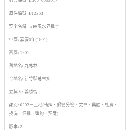
數典編號: LB03_0009017
原件編號: ET2263
契字名稱: 立給風水界批字
中曆: 嘉慶6年(1801)
西曆: 1801
舊地名: 九芎林
今地名: 新竹縣芎林鄉
立契人: 姜勝智
類別: 0202－土地(執照、歸管分管、丈單、典胎、杜賣、
找洗、佃批、墾約、契尾)
版本: 2