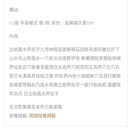
備註:
(1)張 手寫樣式 章2枚 其他：金廣福文書109
內容:
立給風水界批字九芎林佃首姜勝智茲因姪孫姜阿鑾在於下
山水坑山有風水一穴坐北向南葬伊母 骸備禮前來墾給母墳
界址批定穴後蓋至龍頂分水為界穴前至四丈為界穴左穴右
至分水溝為界自給之後 所批界內他人騎龍斬穴及混行衝葬
及墩窨等礙此乃風水有關立給界批字一紙付執為照 嘉慶陸
年柒月 日立給風水界批字
全文影像需至本所方能瀏覽
授權規範:
閱讀授權規範