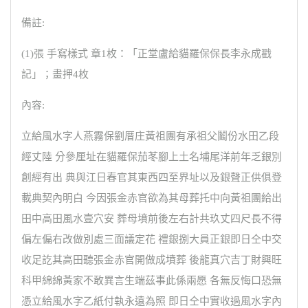
備註:
(1)張 手寫樣式 章1枚：「正堂盧給貓羅保保長李永成戳
記」；畫押4枚
內容:
立給風水字人燕霧保劉厝庄黃祖團有承祖父鬮份水田乙段
經丈陸 分參厘址在貓羅保茄苳腳上土名埔尾洋前年乏銀別
創經有出 典與江日春官其東西四至界址以及銀聲正供俱登
載典契內明白 今因張金赤官欲為其母葬托中向黃祖團給出
田中高田風水壹穴安 葬母墳前後左右計共玖丈四尺長不得
偏左偏右改做別處三面議定花 禮銀捌大員正銀即日仝中交
收足訖其高田聽張金赤官開做成墳葬 後龍真穴吉丁財興旺
科甲綿綿黃家不敢異言生端茲事此係兩愿 各無反悔口恐無
憑立給風水字乙紙付執永遠為照 即日仝中實收過風水字內