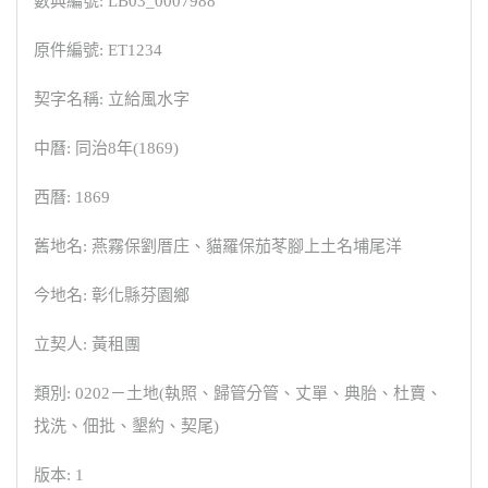
數典編號: LB03_0007988
原件編號: ET1234
契字名稱: 立給風水字
中曆: 同治8年(1869)
西曆: 1869
舊地名: 燕霧保劉厝庄、貓羅保茄苳腳上土名埔尾洋
今地名: 彰化縣芬園鄉
立契人: 黃租團
類別: 0202－土地(執照、歸管分管、丈單、典胎、杜賣、
找洗、佃批、墾約、契尾)
版本: 1